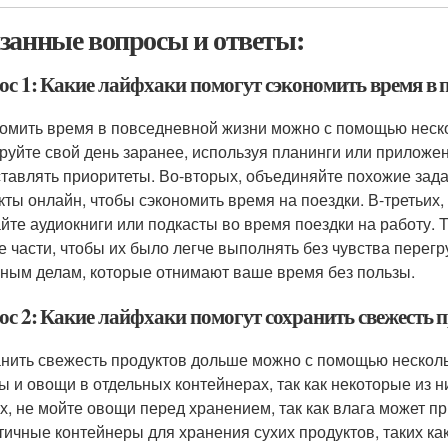
занные вопросы и ответы:
ос 1: Какие лайфхаки помогут сэкономить время в 
омить время в повседневной жизни можно с помощью неско
руйте свой день заранее, используя планинги или приложен
ставлять приоритеты. Во-вторых, объединяйте похожие зада
кты онлайн, чтобы сэкономить время на поездки. В-третьих
йте аудиокниги или подкасты во время поездки на работу. 
е части, чтобы их было легче выполнять без чувства перегру
ным делам, которые отнимают ваше время без пользы.
ос 2: Какие лайфхаки помогут сохранить свежесть 
нить свежесть продуктов дольше можно с помощью несколь
ы и овощи в отдельных контейнерах, так как некоторые из 
х, не мойте овощи перед хранением, так как влага может при
тичные контейнеры для хранения сухих продуктов, таких как