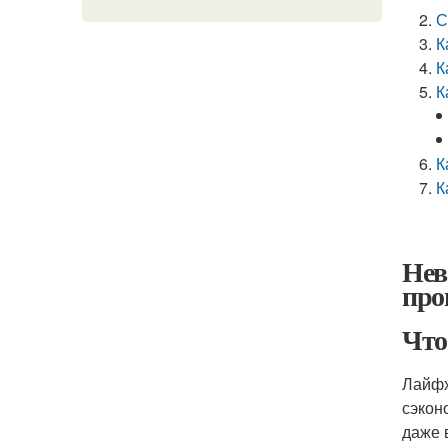
С
К
К
К
К
К
Нев
про
Что
Лайфх
сэкон
даже 