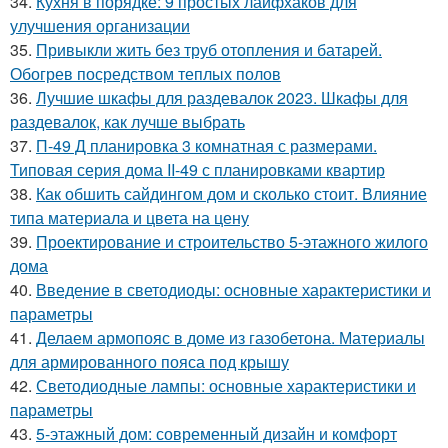
34.
Кухня в порядке: 9 простых лайфхаков для
улучшения организации
35.
Привыкли жить без труб отопления и батарей.
Обогрев посредством теплых полов
36.
Лучшие шкафы для раздевалок 2023. Шкафы для
раздевалок, как лучше выбрать
37.
П-49 Д планировка 3 комнатная с размерами.
Типовая серия дома II-49 с планировками квартир
38.
Как обшить сайдингом дом и сколько стоит. Влияние
типа материала и цвета на цену
39.
Проектирование и строительство 5-этажного жилого
дома
40.
Введение в светодиоды: основные характеристики и
параметры
41.
Делаем армопояс в доме из газобетона. Материалы
для армированного пояса под крышу
42.
Светодиодные лампы: основные характеристики и
параметры
43.
5-этажный дом: современный дизайн и комфорт