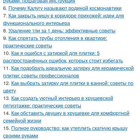
руками: пошаговая инструкция
6.
Почему Калугу называют родиной космонавтики
7.
Как закрыть нишу в коридоре прихожей: идеи для
функционального интерьера
8.
Удаление тли за 1 день: эффективные советы
9.
Как спрятать трубы отопления в квартире:
практические советы
10.
Как я ошибся с затиркой для плитки: 5
распространённых ошибок, которых стоит избегать
11.
Как подобрать идеальную затирку для керамической
плитки: советы профессионалов
12.
Как выбрать затирку для плитки в ванной: советы по
цвету
13.
Как создать уютный интерьер в хрущевской
пятиэтажке: практические советы
14.
Как обставить двушку в хрущевке для комфортной
семейной жизни
15.
Полное руководство: как утеплить скатную крышу
своими руками