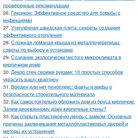
проверенные рекомендации
26.
Гексикон: Эффективное средство для борьбы с
инфекциями
27.
Утеплённая шведская плита: секреты создания
эффективного отопления
28.
Сложная ломаная крыша из металлочерепицы:
советы по выбору и установке
29.
Создание экологически чистого микроклимата в
кирпичном доме
30.
Декор стен своими руками: 10 простых способов
украсить вашу квартиру
31.
Вреден или нет пеноплекс: факты и мифы о
безопасности строительного материала
32.
Как самостоятельно обложить дом из бруса кирпичом.
Зачем деревянному дому кирпичные стены?
33.
Как открыть пластиковую дверь с замком. Основные
причины заклинивания металлопластиковых дверей и
методы их устранения