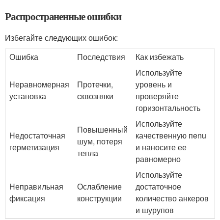
Распространенные ошибки
Избегайте следующих ошибок:
Ошибка
Последствия
Как избежать
Используйте
Неравномерная
Протечки,
уровень и
установка
сквозняки
проверяйте
горизонтальность
Используйте
Повышенный
Недостаточная
качественную пenu
шум, потеря
герметизация
и наносите ее
тепла
равномерно
Используйте
Неправильная
Ослабление
достаточное
фиксация
конструкции
количество анкеров
и шурупов