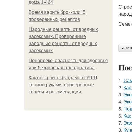
дома 1-464
Строе
Время варить брокколи: 5
народ
проверенных рецептов
Семен
Народные рецепты от вредных
насекомых. Проверенные
народные рецепты от вредных
читат
насекомых
Пеноплекс: опасность для здоровья
Пос
или безопасная альтернатива
Как построить фундамент УШП
1.
Сам
своими руками: проверенные
2.
Как
советы и рекомендации
3.
Эко
4.
Эко
5.
Под
6.
Как
7.
Эфф
8.
Куп