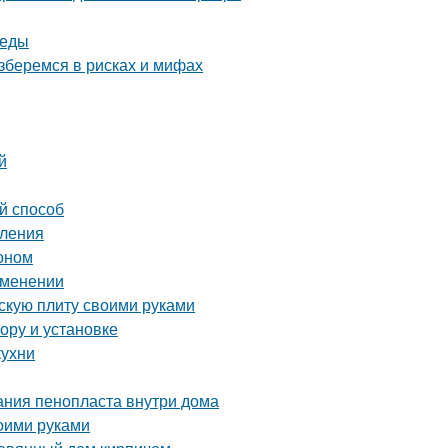
реды
зберемся в рисках и мифах
й
й способ
пления
тоном
рименении
скую плиту своими руками
ору и установке
кухни
ания пенопласта внутри дома
оими руками