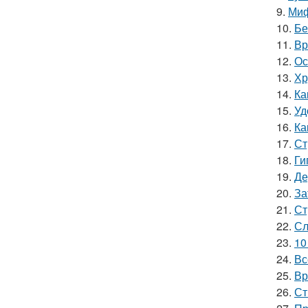
9.
Миф
10.
Бе
11.
Вр
12.
Ос
13.
Хр
14.
Ка
15.
Уд
16.
Ка
17.
Ст
18.
Ги
19.
Де
20.
За
21.
Ст
22.
Сл
23.
10
24.
Вс
25.
Вр
26.
Ст