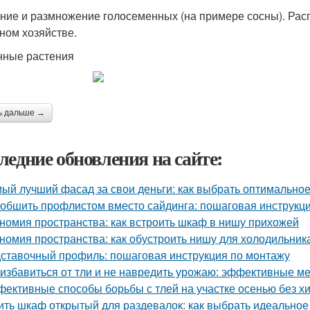
ние и размножение голосеменных (на примере сосны). Расп
ном хозяйстве.
ные растения
ь дальше →
ледние обновления на сайте:
ый лучший фасад за свои деньги: как выбрать оптимально
 обшить профлистом вместо сайдинга: пошаговая инструкц
номия пространства: как встроить шкаф в нишу прихожей
номия пространства: как обустроить нишу для холодильник
ставочный профиль: пошаговая инструкция по монтажу
 избавиться от тли и не навредить урожаю: эффективные м
ективные способы борьбы с тлей на участке осенью без х
ить шкаф открытый для раздевалок: как выбрать идеально