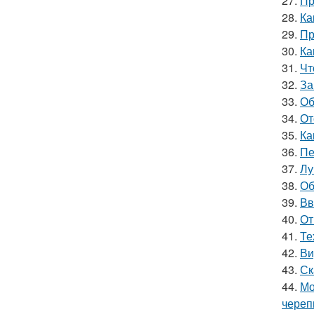
27.
Пр
28.
Ка
29.
Пр
30.
Ка
31.
Чт
32.
За
33.
Об
34.
От
35.
Ка
36.
Пе
37.
Лу
38.
Об
39.
Вв
40.
От
41.
Те
42.
Ви
43.
Ск
44.
Мо
чере