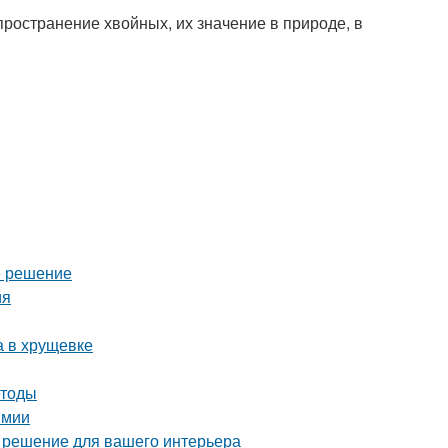
ространение хвойных, их значение в природе, в
е решение
ия
а в хрущевке
етоды
имии
е решение для вашего интерьера