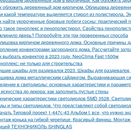
евращаем деревянный дом в кирпичный. Как обложить де
к обложить деревянный дом кирпичом. Облицовка деревянн
и какой температуре выделяется стирол из полистирола. Эм
к найти укороченные боковые побеги сосны: практический 
о такое пеноплекс и пенополистирол. Свойства пенополис
клинило дверь? Попробуйте эти три проверенных способа
лицовка кирпичом деревянного дома. Основные причины д
опление конвекторами загородного дома. Рассчитайте затр
к выбрать конвектор в 2023 году. NeoClima Fast 1500w
ноплекс: не только для строительства
чшие шкафы для раздевалок 2023. Шкафы для раздевалок,
шивка дома металлическим сайдингом. Выравнивающая с
едение в светодиоды: основные характеристики и парамет
 искусства до декора: как заполнить пустые стены
хнические характеристики светодиодов SMD 3528. Светоди
ды и типы светодиодов. Что представляют собой светодио
ачать Типовой проект 1-447с-43 Альбом I: все, что нужно зн
нтаж конька на гибкой черепице. Красивый финиш. Монтаж к
пицей ТЕХНОНИКОЛЬ SHINGLAS