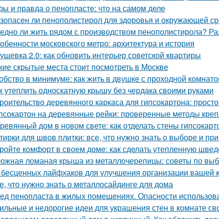
ы и правда о пенопласте: что на самом деле
зопасен ли пенополистирол для здоровья и окружающей с
едно ли жить рядом с производством пенополистирола? Ра
обенности московского метро: архитектура и история
ущевка 2.0: как обновить интерьер советской квартиры
кие скрытые места стоит посмотреть в Москве
обство в минимуме: как жить в двушке с проходной комнато
к утеплить односкатную крышу без чердака своими руками
роительство деревянного каркаса для гипсокартона: просто
псокартон на деревянные рейки: проверенные методы кре
ревянный дом в новом свете: как отделать стены гипсокар
тирки для швов плитки: все, что нужно знать о выборе и п
ройте комфорт в своем доме: как сделать утепленную швед
ожная ломаная крыша из металлочерепицы: советы по выб
 бесценных лайфхаков для улучшения организации вашей 
е, что нужно знать о металлосайдинге для дома
ед пенопласта в жилых помещениях. Опасности использов
ильные и недорогие идеи для украшения стен в комнате св