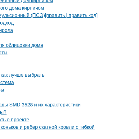
ревянный дом кирпичом
ого дома кирпичом
ульсионный (ПСЭ)[править | править код]
подход
тирола
ля облицовки дома
аты
 как лучше выбрать
истема
ры
оды SMD 3528 и их характеристики
ды?
ать о проекте
оньков и ребер скатной кровли с гибкой