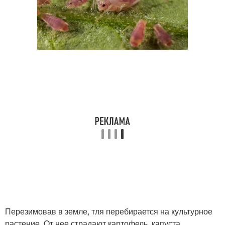
Перезимовав в земле, тля перебирается на культурное
растение. От нее страдают картофель, капуста,