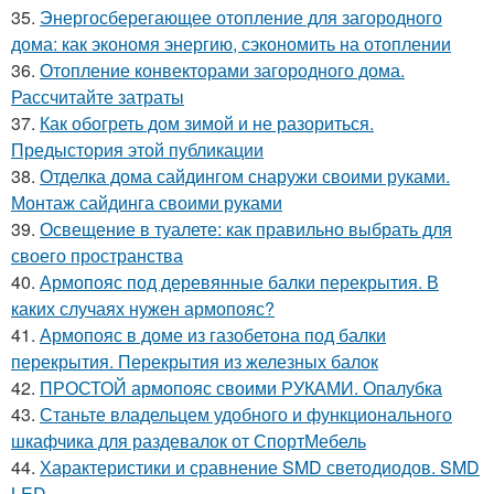
35.
Энергосберегающее отопление для загородного
дома: как экономя энергию, сэкономить на отоплении
36.
Отопление конвекторами загородного дома.
Рассчитайте затраты
37.
Как обогреть дом зимой и не разориться.
Предыстория этой публикации
38.
Отделка дома сайдингом снаружи своими руками.
Монтаж сайдинга своими руками
39.
Освещение в туалете: как правильно выбрать для
своего пространства
40.
Армопояс под деревянные балки перекрытия. В
каких случаях нужен армопояс?
41.
Армопояс в доме из газобетона под балки
перекрытия. Перекрытия из железных балок
42.
ПРОСТОЙ армопояс своими РУКАМИ. Опалубка
43.
Станьте владельцем удобного и функционального
шкафчика для раздевалок от СпортМебель
44.
Характеристики и сравнение SMD светодиодов. SMD
LED