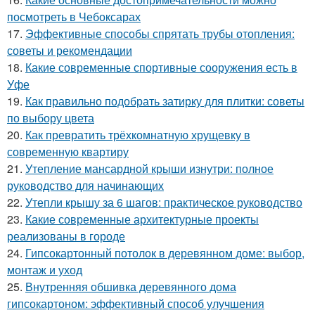
посмотреть в Чебоксарах
17.
Эффективные способы спрятать трубы отопления:
советы и рекомендации
18.
Какие современные спортивные сооружения есть в
Уфе
19.
Как правильно подобрать затирку для плитки: советы
по выбору цвета
20.
Как превратить трёхкомнатную хрущевку в
современную квартиру
21.
Утепление мансардной крыши изнутри: полное
руководство для начинающих
22.
Утепли крышу за 6 шагов: практическое руководство
23.
Какие современные архитектурные проекты
реализованы в городе
24.
Гипсокартонный потолок в деревянном доме: выбор,
монтаж и уход
25.
Внутренняя обшивка деревянного дома
гипсокартоном: эффективный способ улучшения