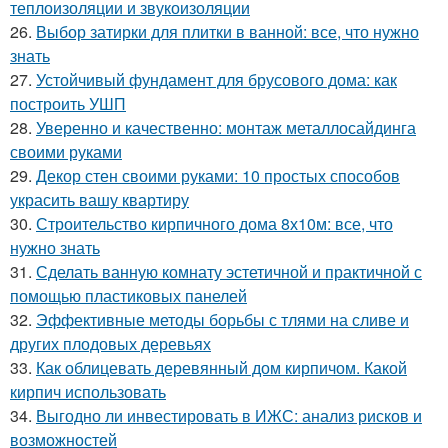
теплоизоляции и звукоизоляции
26.
Выбор затирки для плитки в ванной: все, что нужно
знать
27.
Устойчивый фундамент для брусового дома: как
построить УШП
28.
Уверенно и качественно: монтаж металлосайдинга
своими руками
29.
Декор стен своими руками: 10 простых способов
украсить вашу квартиру
30.
Строительство кирпичного дома 8х10м: все, что
нужно знать
31.
Сделать ванную комнату эстетичной и практичной с
помощью пластиковых панелей
32.
Эффективные методы борьбы с тлями на сливе и
других плодовых деревьях
33.
Как облицевать деревянный дом кирпичом. Какой
кирпич использовать
34.
Выгодно ли инвестировать в ИЖС: анализ рисков и
возможностей