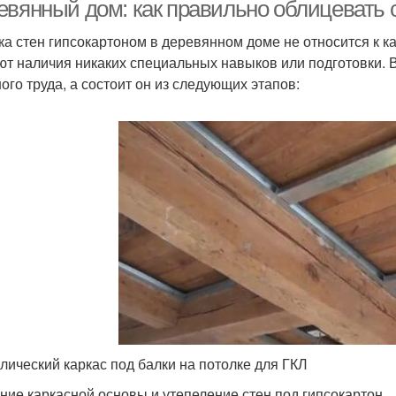
установки
деревянных стенах
евянный дом: как правильно облицевать 
ка стен гипсокартоном в деревянном доме не относится к к
ют наличия никаких специальных навыков или подготовки. 
Гипсокартон в
Необходимый
Гипс
ого труда, а состоит он из следующих этапов:
сравнении
гипсокартон
Гипсокартон к
Потолок в деревянном
Гипсо
еревянным стенам
доме
лический каркас под балки на потолке для ГКЛ
ние каркасной основы и утепеление стен под гипсокартон