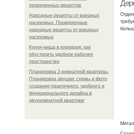
Дер
проверенных рецептов
Отдел
Народные рецепты от вредных
требу
насекомых. Проверенные
больш
народные рецепты от вредных
насекомых
Кухня-ниша в коридоре: как
обустроить удобное рабочее
д
пространство
Планировка 2-комнатной квартиры.
Планировка двушки: схемы и фото
создания практичного, удобного и
функционального дизайна в
двухкомнатной квартире
Метал
Созда