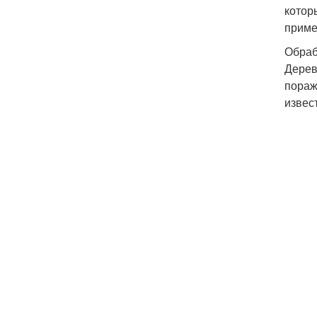
котор
приме
Обраб
Дерев
пораж
извес