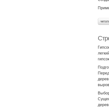
Приме
читат
Стр
Гипсо
легки
гипсо
Подго
Перед
дерев
выров
Выбор
Сущес
дерев