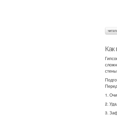
читат
Как
Гипсо
сложн
стены
Подго
Перед
1. Очи
2. Уд
3. За