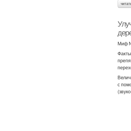
читат
Улу
дер
Миф №
Факты
препя
перех
Велич
с пом
(звук