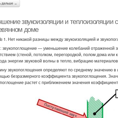
ь дальше →
чшение звукоизоляции и теплоизоляции с
евянном доме
 1. Нет никакой разницы между звукоизоляцией и звукопо
: звукопоглощение — уменьшение колебаний отраженной з
тствием (стеной, потолком, перегородкой, полом дома или 
ода энергии звуковой волны в тепло, вибрацию материалов 
ину звукопоглощения определяют по среднему значению в и
ощью безразмерного коэффициента звукопоглощения. Значе
опоглощение растет с приближением значения коэффициента