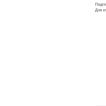
Подго
Для о