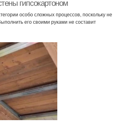
гипсокартону
гипсокартоном
стены гипсокартоном
атегории особо сложных процессов, поскольку не
Выполнить его своими руками не составит
Гипсокартон для
окартон к стенам
деревянных стен
картон на потолок