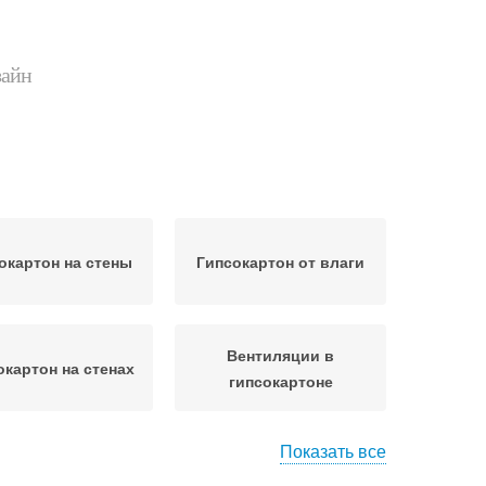
зайн
окартон на стены
Гипсокартон от влаги
Вентиляции в
окартон на стенах
гипсокартоне
Показать все
тукатурка по
Работы с