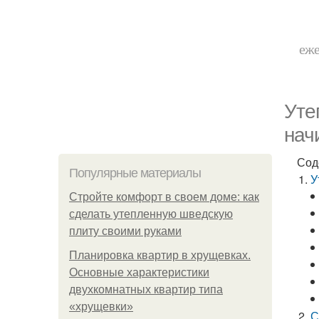
еже
Уте
нач
Сод
Популярные материалы
У
Стройте комфорт в своем доме: как
сделать утепленную шведскую
плиту своими руками
Планировка квартир в хрущевках.
Основные характеристики
двухкомнатных квартир типа
«хрущевки»
С