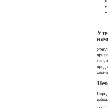
Уте
нач
Утепл
приве
как у
предн
своим
Нео
Перед
избеж