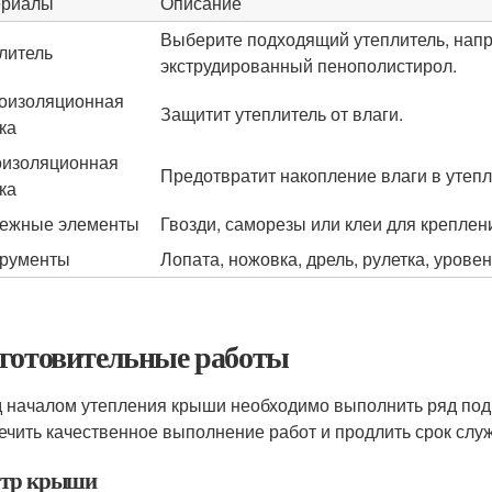
ериалы
Описание
Выберите подходящий утеплитель, напр
литель
экструдированный пенополистирол.
оизоляционная
Защитит утеплитель от влаги.
ка
изоляционная
Предотвратит накопление влаги в утепл
ка
ежные элементы
Гвозди, саморезы или клеи для креплен
рументы
Лопата, ножовка, дрель, рулетка, уровен
готовительные работы
 началом утепления крыши необходимо выполнить ряд подг
ечить качественное выполнение работ и продлить срок слу
тр крыши