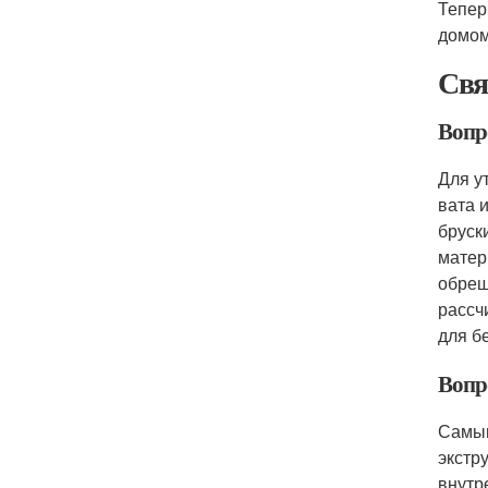
Тепер
домом
Свя
Вопр
Для у
вата 
бруск
матер
обреш
рассч
для б
Вопр
Самым
экстр
внутр