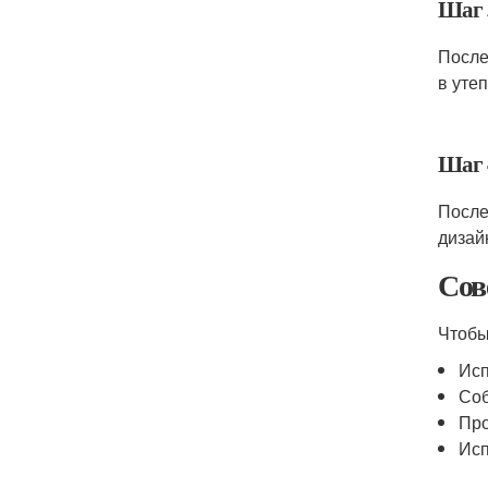
Шаг 
После
в уте
Шаг 
После
дизай
Сов
Чтобы
Исп
Соб
Про
Исп