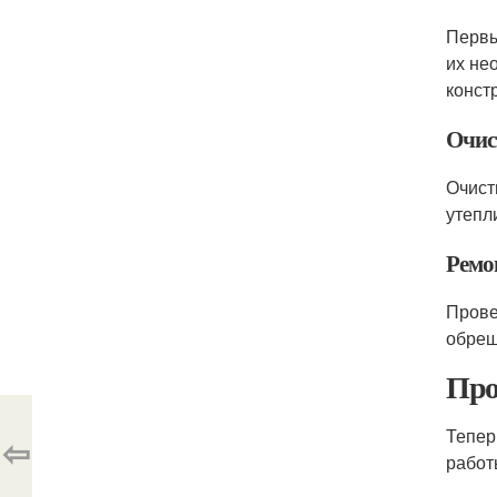
Первы
их не
конст
Очис
Очист
утепл
Ремо
Прове
обреш
Про
Тепер
⇦
работ