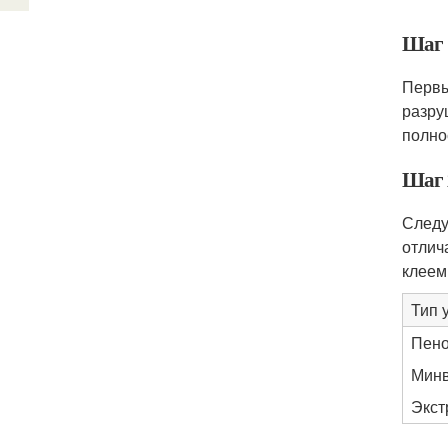
Шаг 
Первы
разру
полно
Шаг 
Следу
отлич
клеем
Тип 
Пено
Мин
Экст