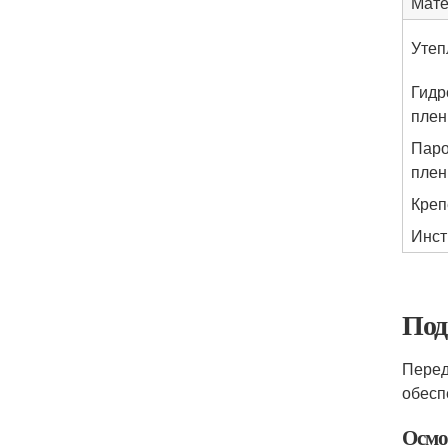
Мат
Утеп
Гидр
плен
Паро
плен
Креп
Инст
Под
Перед
обесп
Осмо