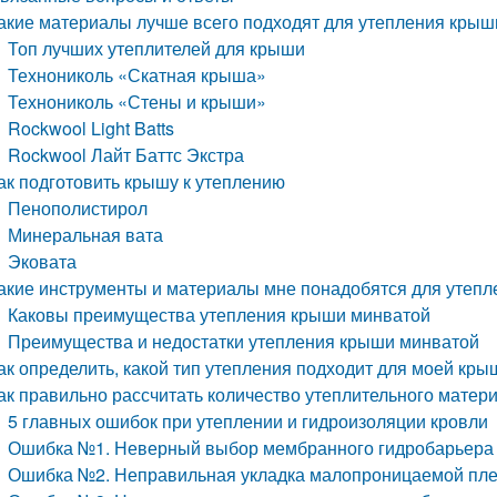
акие материалы лучше всего подходят для утепления крыш
Топ лучших утеплителей для крыши
Технониколь «Скатная крыша»
Технониколь «Стены и крыши»
Rockwool Light Batts
Rockwool Лайт Баттс Экстра
ак подготовить крышу к утеплению
Пенополистирол
Минеральная вата
Эковата
акие инструменты и материалы мне понадобятся для утеп
Каковы преимущества утепления крыши минватой
Преимущества и недостатки утепления крыши минватой
ак определить, какой тип утепления подходит для моей кры
ак правильно рассчитать количество утеплительного матер
5 главных ошибок при утеплении и гидроизоляции кровли
Ошибка №1. Неверный выбор мембранного гидробарьера
Ошибка №2. Неправильная укладка малопроницаемой пл