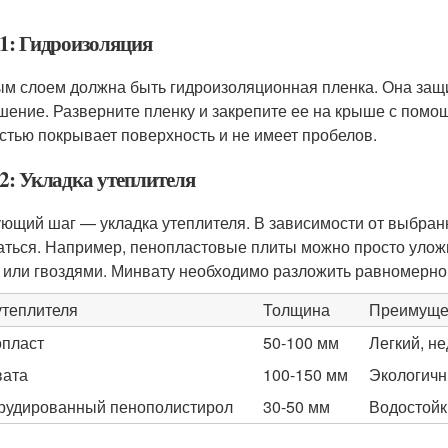
1: Гидроизоляция
м слоем должна быть гидроизоляционная пленка. Она защит
шение. Разверните пленку и закрепите ее на крыше с помощ
стью покрывает поверхность и не имеет пробелов.
2: Укладка утеплителя
ющий шаг — укладка утеплителя. В зависимости от выбранно
аться. Например, пенопластовые плиты можно просто уложи
 или гвоздями. Минвату необходимо разложить равномерно,
утеплителя
Толщина
Преимуще
пласт
50-100 мм
Легкий, не
вата
100-150 мм
Экологичн
рудированный пенополистирол
30-50 мм
Водостойк