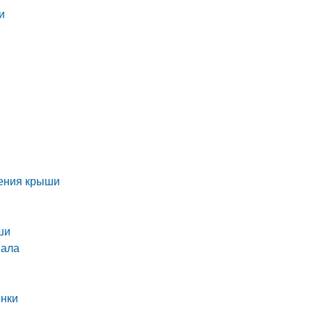
и
ления крыши
ши
иала
енки