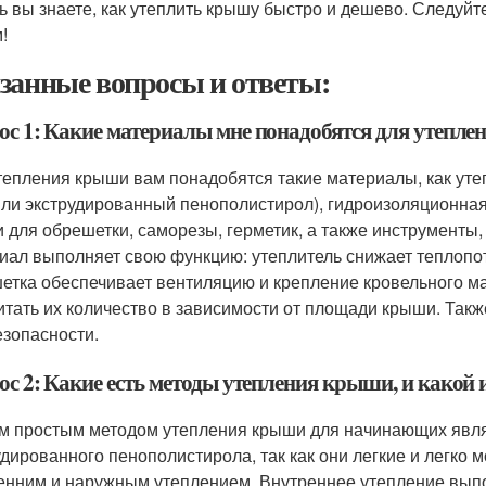
ь вы знаете, как утеплить крышу быстро и дешево. Следуй
!
занные вопросы и ответы:
ос 1: Какие материалы мне понадобятся для утепл
тепления крыши вам понадобятся такие материалы, как уте
или экструдированный пенополистирол), гидроизоляционна
и для обрешетки, саморезы, герметик, а также инструменты, 
иал выполняет свою функцию: утеплитель снижает теплопот
етка обеспечивает вентиляцию и крепление кровельного м
итать их количество в зависимости от площади крыши. Такж
езопасности.
ос 2: Какие есть методы утепления крыши, и какой
 простым методом утепления крыши для начинающих явля
удированного пенополистирола, так как они легкие и легко
енним и наружным утеплением. Внутреннее утепление вып