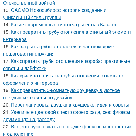
Отечественной войной
13.
CAGMO Новосибирск: история создания и
уникальный стиль группы
14.
Какие современные кинотеатры есть в Казани
15.
Как превратить трубу отопления в стильный элемент
интерьера
16.
Как закрыть трубы отопления в частном доме:
пошаговая инструкция
17.
Как спрятать трубы отопления в короба: практичные
советы и лайфхаки
18.
Как красиво спрятать трубы отопления: советы по
оформлению интерьера
19.
Как превратить 3-комнатную хрущевку в уютное
гнездышко: советы по дизайну
20.
Перепланировка двушки в хрущёвке: идеи и советы
21.
Увеличьте цветовой спектр своего сада, сею флоксы
друммонда на рассаду
22.
Все, что нужно знать о посадке флоксов многолетних
и однолетних