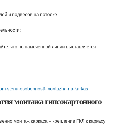
ей и подвесов на потолке
ельности:
те, что по намеченной линии выставляется
rtonom-stenu-osobennosti-montazha-na-karkas
огия монтажа гипсокартонного
твенно монтаж каркаса – крепление ГКЛ к каркасу