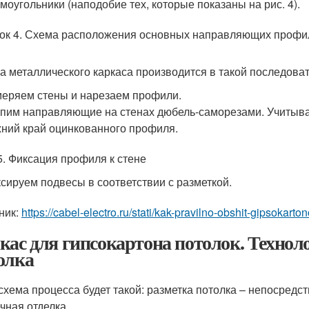
моугольники (наподобие тех, которые показаны на рис. 4).
ок 4. Схема расположения основных направляющих профил
а металлического каркаса производится в такой последоват
еряем стены и нарезаем профили.
пим направляющие на стенах дюбель-саморезами. Учитывай
ний край оцинкованного профиля.
5. Фиксация профиля к стене
сируем подвесы в соответствии с разметкой.
ник:
https://cabel-electro.ru/stati/kak-pravilno-obshit-gipsoka
кас для гипсокартона потолок. Технол
олка
 схема процесса будет такой: разметка потолка – непосредс
ечная отделка.