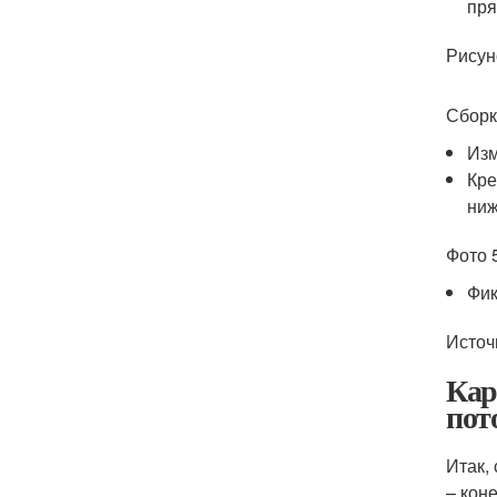
пря
Рисун
Сборк
Изм
Кре
ниж
Фото 
Фик
Источ
Кар
пот
Итак,
– кон