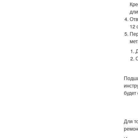
Кре
дли
Отв
12 
Пер
мет
Подши
инстр
будет
Для т
ремон