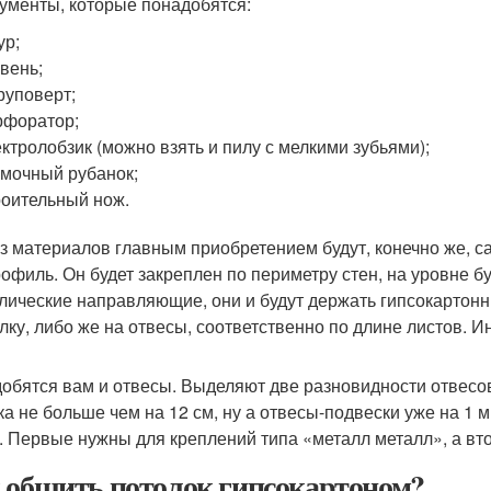
ументы, которые понадобятся:
ур;
вень;
уповерт;
рфоратор;
ктролобзик (можно взять и пилу с мелкими зубьями);
мочный рубанок;
оительный нож.
из материалов главным приобретением будут, конечно же, с
офиль. Он будет закреплен по периметру стен, на уровне б
лические направляющие, они и будут держать гипсокартон
олку, либо же на отвесы, соответственно по длине листов. И
обятся вам и отвесы. Выделяют две разновидности отвесо
ка не больше чем на 12 см, ну а отвесы-подвески уже на 1 
. Первые нужны для креплений типа «металл металл», а вт
 обшить потолок гипсокартоном?