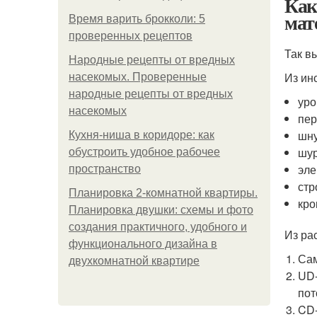
Как
мат
Время варить брокколи: 5
проверенных рецептов
Так в
Народные рецепты от вредных
Из ин
насекомых. Проверенные
народные рецепты от вредных
уро
насекомых
пер
шну
Кухня-ниша в коридоре: как
шур
обустроить удобное рабочее
эле
пространство
стр
Планировка 2-комнатной квартиры.
кро
Планировка двушки: схемы и фото
создания практичного, удобного и
Из ра
функционального дизайна в
Сам
двухкомнатной квартире
UD-
пот
CD-