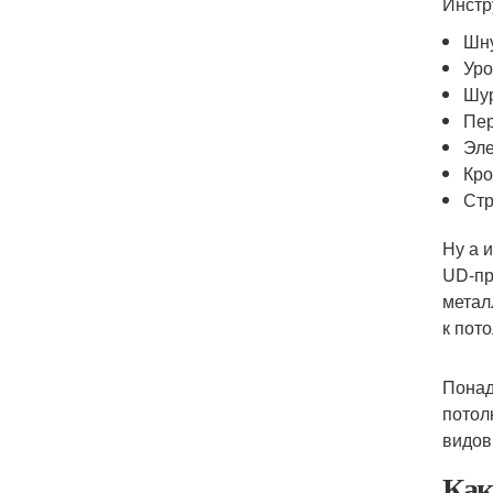
Инстр
Шн
Уро
Шур
Пе
Эле
Кро
Стр
Ну а 
UD-пр
метал
к пот
Понад
потол
видов
Как