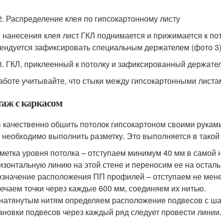
2. Распределение клея по гипсокартонному листу
 нанесения клея лист ГКЛ поднимается и прижимается к по
ендуется зафиксировать специальным держателем (фото 3
3. ГКЛ, приклеенный к потолку и зафиксированный держате
аботе учитывайте, что стыки между гипсокартонными лист
аж с каркасом
 качественно обшить потолок гипсокартоном своими рукам
 необходимо выполнить разметку. Это выполняется в такой
метка уровня потолка – отступаем минимум 40 мм в самой
изонтальную линию на этой стене и переносим ее на остал
значение расположения ПП профилей – отступаем не менее
ечаем точки через каждые 600 мм, соединяем их нитью.
натянутым нитям определяем расположение подвесов с ша
ановки подвесов через каждый ряд следует провести линии