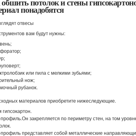
 обшить потолок и стены гипсокартон
ериал понадобятся
ыглядят отвесы
струментов вам будут нужны:
вень;
форатор;
р;
уповерт;
ктролобзик или пила с мелкими зубьями;
оительный нож;
мочный рубанок.
сходных материалов приобретите нижеследующие.
 гипсокартон.
профиль.Он закрепляется по периметру стен, на том уровн
олок.
профиль представляет собой металлические направляющие,