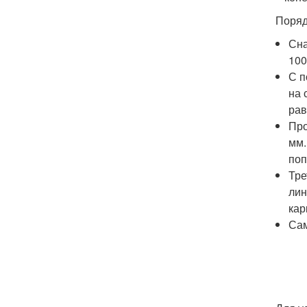
Поряд
Сна
100
С п
на 
рав
Про
мм.
поп
Тре
лин
кар
Сам