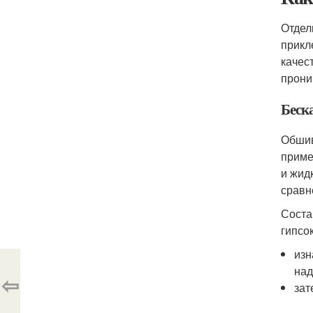
Отдел
прикл
качес
прони
Беск
Обшив
приме
и жид
сравн
Соста
гипсо
изн
над
⇦
зат