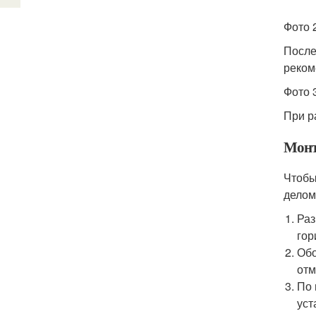
Фото 
После
реком
Фото 
При р
Монт
Чтобы
делом
Раз
гор
Обо
отм
По 
уст