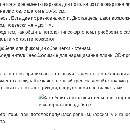
пятся эти элементы каркаса для потолка из гипсокартона ли
не листов, с шагом в 30/50 см.
есы. Есть две их разновидности. Дистанцеры дают возможн
см, подвески же – до 1 м.
ед тем, как обшить потолок гипсокартоном, приобретите с
алл и металл гипсокартон.
Дюбеля для фиксации обрешетки к стенам.
Соединители, необходимые для наращивания длины CD-про
ть потолок правильно – это значит, сделать это технологич
ументах, покупайте качественный крепеж, делайте точную р
 отличаться от конструкции, сооруженной специалистами.
ого чтобы ваш потолок получился ровным, красивым и каче
та