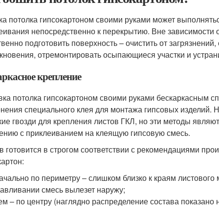
ка потолка гипсокартоном своими руками может выполнятьс
еивания непосредственно к перекрытию. Вне зависимости 
твенно подготовить поверхность – очистить от загрязнений,
кновения, отремонтировать осыпающиеся участки и устран
аркасное крепление
ка потолка гипсокартоном своими руками бескаркасным с
нения специального клея для монтажа гипсовых изделий. 
кие гвозди для крепления листов ГКЛ, но эти методы явля
ению с приклеиванием на клеящую гипсовую смесь.
в готовится в строгом соответствии с рекомендациями прои
картон:
ачально по периметру – слишком близко к краям листового 
авливании смесь вылезет наружу;
ем – по центру (наглядно распределение состава показано н