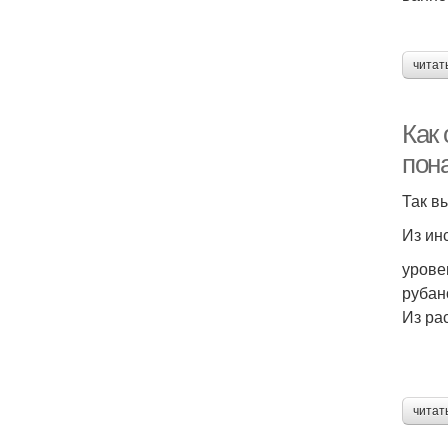
читат
Как
пон
Так в
Из ин
урове
рубан
Из ра
читат