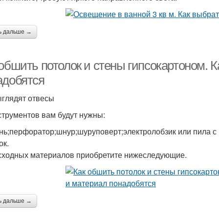
ь дальше →
 обшить потолок и стены гипсокартоном. 
адобятся
ыглядят отвесы
струментов вам будут нужны:
нь;перфоратор;шнур;шуруповерт;электролобзик или пила с
ок.
сходных материалов приобретите нижеследующие.
ь дальше →