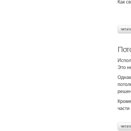
Как с
читат
Пот
Испол
Это н
Однак
потол
решен
Кроме
части
читат