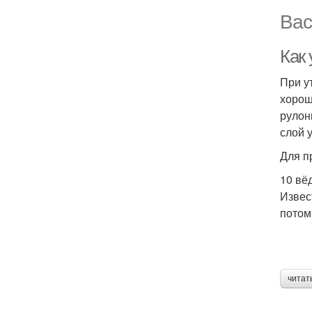
Вас
Как 
При у
хорош
рулон
слой 
Для п
10 вё
Извес
потом
читат