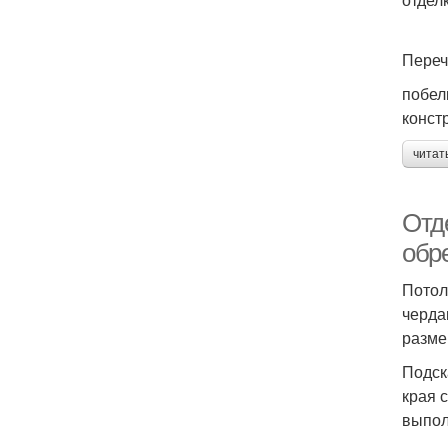
Переч
побел
конст
читат
Отд
обр
Потол
черда
разме
Подск
края 
выпол