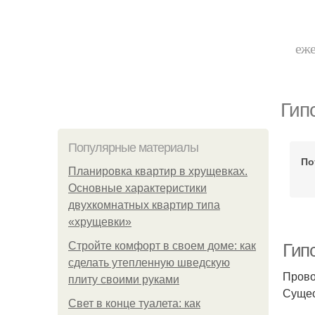
еже
Гип
Популярные материалы
По
Планировка квартир в хрущевках.
Основные характеристики
двухкомнатных квартир типа
«хрущевки»
Стройте комфорт в своем доме: как
Гип
сделать утепленную шведскую
Прово
плиту своими руками
Сущес
Свет в конце туалета: как