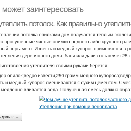
 может заинтересовать
утеплить потолок. Как правильно утеплит
теплении потолка опилками дом получается тёплым экологи
о просушенные чистые опилки среднего либо крупного разм
ный пергамент. Известь и медный купорос применяется в р
утепления деревянного дома, бани или дачи составляет 25 с
риготовления утеплителя своими руками берётся:
дер опилок;ведро извести,250 грамм медного купороса;ведр
ть и медный купорос смешиваются с сухим цементом. Смес
 медленно вливается вода. Полученная смесь должна образ
ь дальше →