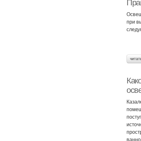
Пра
Освещ
при в
следу
читат
Как
осв
Казало
помещ
посту
источ
прост
ванно