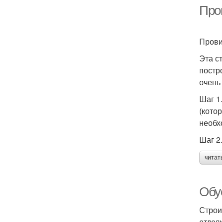
Пров
Прови
Эта с
постр
очень
Шаг 1
(кото
необх
Шаг 2
читат
Обу
Строи
отдел