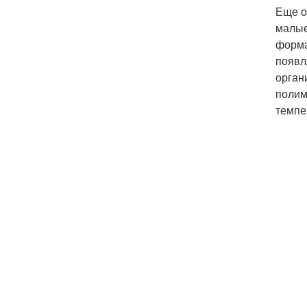
Еще о
малые
форма
появл
орган
полим
темпе