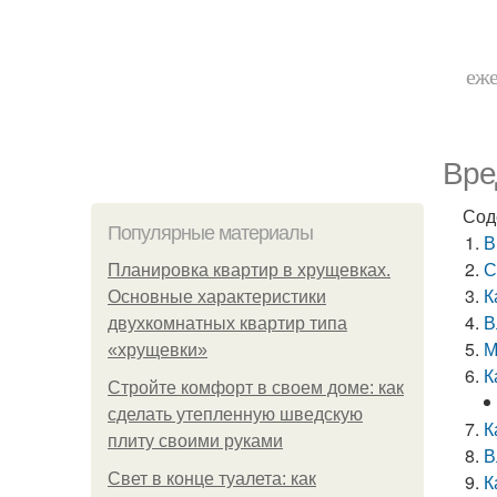
еже
Вре
Сод
Популярные материалы
В
С
Планировка квартир в хрущевках.
К
Основные характеристики
В
двухкомнатных квартир типа
М
«хрущевки»
К
Стройте комфорт в своем доме: как
сделать утепленную шведскую
К
плиту своими руками
В
Свет в конце туалета: как
К