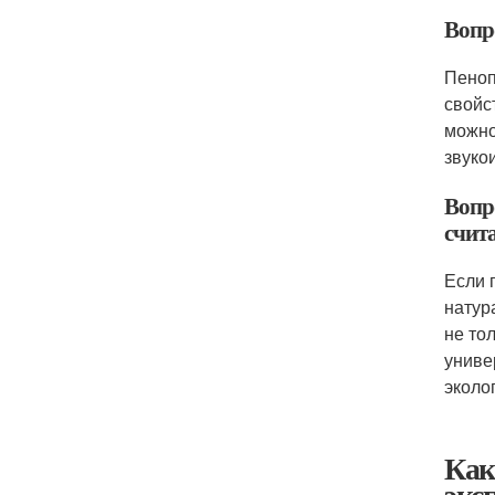
Вопр
Пеноп
свойс
можно
звуко
Вопр
счит
Если 
натур
не то
униве
эколо
Как
экс