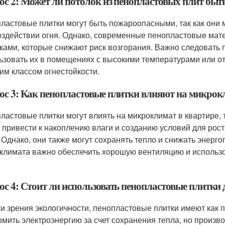
ос 2: Может ли потолок из пенопластовых плит бы
ластовые плитки могут быть пожароопасными, так как они 
оздействии огня. Однако, современные пенопластовые мат
ками, которые снижают риск возгорания. Важно следовать 
ьзовать их в помещениях с высокими температурами или отк
им классом огнестойкости.
ос 3: Как пенопластовые плитки влияют на микрок
ластовые плитки могут влиять на микроклимат в квартире, т
привести к накоплению влаги и созданию условий для роста п
. Однако, они также могут сохранять тепло и снижать энер
климата важно обеспечить хорошую вентиляцию и использ
ос 4: Стоит ли использовать пенопластовые плитки 
ки зрения экологичности, пенопластовые плитки имеют как 
омить электроэнергию за счет сохранения тепла, но произв