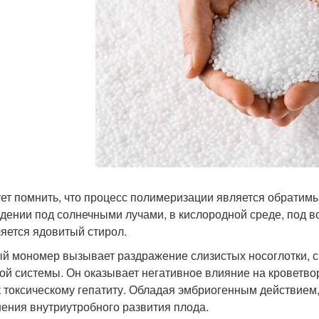
ет помнить, что процесс полимеризации является обрати
дении под солнечными лучами, в кислородной среде, под во
яется ядовитый стирол.
й мономер вызывает раздражение слизистых носоглотки, 
ой системы. Он оказывает негативное влияние на кроветвор
к токсическому гепатиту. Обладая эмбриогенным действием
ения внутриутробного развития плода.