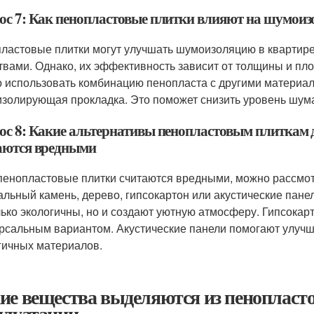
ос 7: Как пенопластовые плитки влияют на шумоиз
ластовые плитки могут улучшать шумоизоляцию в квартире
твами. Однако, их эффективность зависит от толщины и п
 использовать комбинацию пенопласта с другими материала
изолирующая прокладка. Это поможет снизить уровень шума
ос 8: Какие альтернативы пенопластовым плиткам д
аются вредными
пенопластовые плитки считаются вредными, можно рассмот
альный камень, дерево, гипсокартон или акустические пане
лько экологичны, но и создают уютную атмосферу. Гипсока
рсальным вариантом. Акустические панели помогают улучш
гичных материалов.
ие вещества выделяются из пенопласт
плуатации