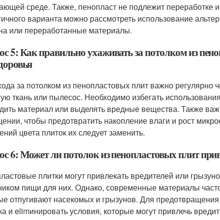
ающей среде. Также, пенопласт не подлежит переработке и
гичного варианта можно рассмотреть использование альтер
на или переработанные материалы.
ос 5: Как правильно ухаживать за потолком из пено
здоровья
хода за потолком из пенопластовых плит важно регулярно чи
ую ткань или пылесос. Необходимо избегать использования 
дить материал или выделять вредные вещества. Также ва
ении, чтобы предотвратить накопление влаги и рост микр
ений цвета плиток их следует заменить.
ос 6: Может ли потолок из пенопластовых плит при
ластовые плитки могут привлекать вредителей или грызунов
ником пищи для них. Однако, современные материалы час
ые отпугивают насекомых и грызунов. Для предотвращения
ка и elimинировать условия, которые могут привлечь вредит