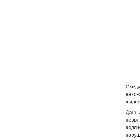
Следу
нахож
выдел
Данны
нервн
ведя 
наруш