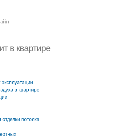
зайн
ит в квартире
х эксплуатации
здуха в квартире
ции
 отделки потолка
ивотных