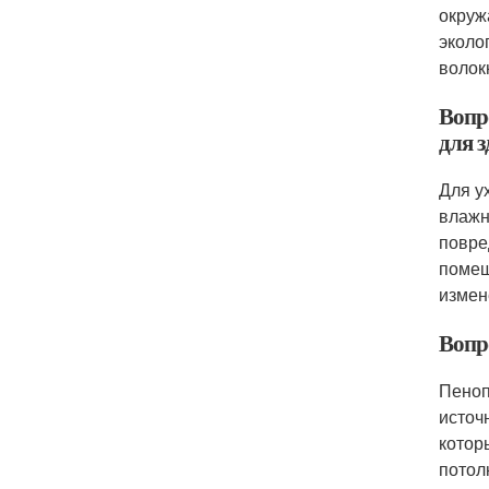
окруж
эколо
волок
Вопр
для 
Для у
влажн
повре
помещ
измен
Вопр
Пеноп
источ
котор
потол