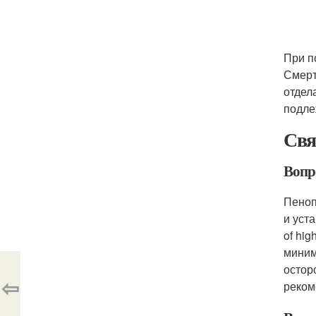
При п
Смерт
отдел
подле
Свя
Вопро
Пенопл
и уста
of hig
миним
остор
⇦
реком