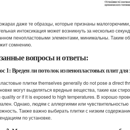
ожарах даже те образцы, которые признаны малогорючими,
ельная интоксикация может возникнуть за несколько секун
анном пенопластовыми элементами, минимальны. Таким обр
жит сомнению.
занные вопросы и ответы:
с 1: Вреден ли потолок из пенопластовых плит для 
астовые плитки themselves generally do not pose a direct th
новке могут выделяться вредные вещества, такие как стирол и
h quality or if it is exposed to high temperatures. В хорошо
ален. Однако, людям с аллергиями или чувствительностью 
ожность. Также важно выбирать плитки с низким содержан
ендациям по установке.