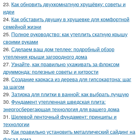
23.
Как обновить двухкомнатную хрущёвку: советы и
идеи
24.
Как обставить двушку в хрущевке для комфортной
семейной жизни
25.
Полное руководство: как утеплить скатную крышу
своими руками
26.
Сделаем ваш дом теплее: подробный обзор
утепления крыши загородного дома
27.
Узнайте, как правильно ухаживать за флоксом
друммонда: полезные советы и хитрости
28.
Создание каркаса из дерева для гипсокартона: шаг
за шагом
29.
Затирка для плитки в ванной: как выбрать лучшую
30.
Фундамент утепленная шведская плита:
энергосберегающая технология для вашего дома
31.
Щелевой ленточный фундамент: принципы и
технологии
32.
Как правильно установить металлический сайдинг на
фасад дома