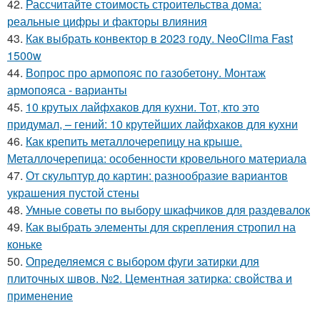
42.
Рассчитайте стоимость строительства дома:
реальные цифры и факторы влияния
43.
Как выбрать конвектор в 2023 году. NeoClima Fast
1500w
44.
Вопрос про армопояс по газобетону. Монтаж
армопояса - варианты
45.
10 крутых лайфхаков для кухни. Тот, кто это
придумал, – гений: 10 крутейших лайфхаков для кухни
46.
Как крепить металлочерепицу на крыше.
Металлочерепица: особенности кровельного материала
47.
От скульптур до картин: разнообразие вариантов
украшения пустой стены
48.
Умные советы по выбору шкафчиков для раздевалок
49.
Как выбрать элементы для скрепления стропил на
коньке
50.
Определяемся с выбором фуги затирки для
плиточных швов. №2. Цементная затирка: свойства и
применение