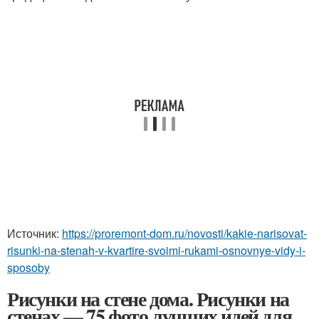
Источник:
https://proremont-dom.ru/novosti/kakie-narisovat-
risunki-na-stenah-v-kvartire-svoimi-rukami-osnovnye-vidy-i-
sposoby
Рисунки на стене дома. Рисунки на
стенах — 75 фото лучших идей для