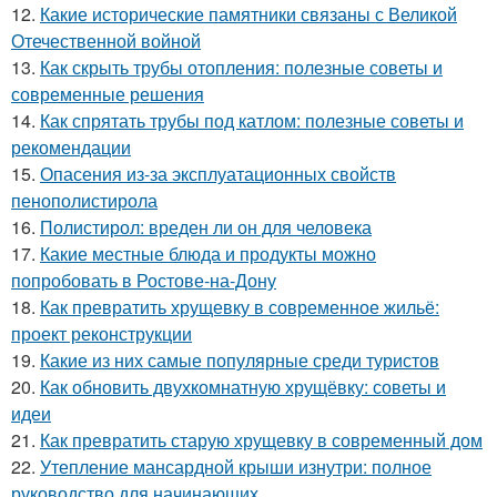
12.
Какие исторические памятники связаны с Великой
Отечественной войной
13.
Как скрыть трубы отопления: полезные советы и
современные решения
14.
Как спрятать трубы под катлом: полезные советы и
рекомендации
15.
Опасения из-за эксплуатационных свойств
пенополистирола
16.
Полистирол: вреден ли он для человека
17.
Какие местные блюда и продукты можно
попробовать в Ростове-на-Дону
18.
Как превратить хрущевку в современное жильё:
проект реконструкции
19.
Какие из них самые популярные среди туристов
20.
Как обновить двухкомнатную хрущёвку: советы и
идеи
21.
Как превратить старую хрущевку в современный дом
22.
Утепление мансардной крыши изнутри: полное
руководство для начинающих