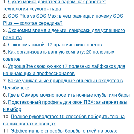
1.
Сухая мойка двигателя паром: как работает
технология «сухого» пара
2.
SDS Plus vs SDS Max: в чём разница и почему SDS
Plus — золотая середина?
3.
Экономим время и деньги: лайфхаки для успешного
ремонта
4.
Сэкономь зимой: 17 практических советов
5.
Как организовать ванную комнату: 20 полезных
советов
6.
Упрощайте свою кухню: 17 полезных лайфхаков для
начинающих и профессионалов
7.
Какие уникальные природные объекты находятся в
Челябинске
8.
Где в Самаре можно посетить ночные клубы или бары
9.
Подставочный профиль для окон ПВХ: альтернативы
и выбор
10.
Полное руководство: 10 способов победить тлю на
ваших цветах и овощах
11.
Эффективные способы борьбы с тлей на розах