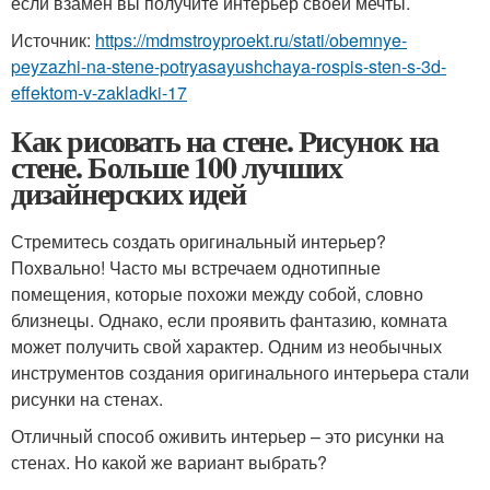
если взамен вы получите интерьер своей мечты.
Источник:
https://mdmstroyproekt.ru/stati/obemnye-
peyzazhi-na-stene-potryasayushchaya-rospis-sten-s-3d-
effektom-v-zakladki-17
Как рисовать на стене. Рисунок на
стене. Больше 100 лучших
дизайнерских идей
Стремитесь создать оригинальный интерьер?
Похвально! Часто мы встречаем однотипные
помещения, которые похожи между собой, словно
близнецы. Однако, если проявить фантазию, комната
может получить свой характер. Одним из необычных
инструментов создания оригинального интерьера стали
рисунки на стенах.
Отличный способ оживить интерьер – это рисунки на
стенах. Но какой же вариант выбрать?