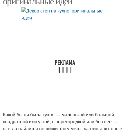
оригинальные идеи
Живопись на стенах
Трафаретный рисунок
Объемные рисунки
Красивые рисунки
Рисунки в разных
Рисунки на стену
комнатах
Какой бы ни была кухня — маленькой или большой,
Стены под нанесение
Декоративные рисунки
квадратной или узкой, с перегородкой или без неё —
всегда найдутся вещички, предметы, картины, которые