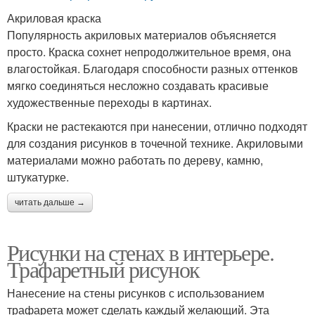
Акриловая краска
Узоры на стене
Рисунки в интерьере
Популярность акриловых материалов объясняется
просто. Краска сохнет непродолжительное время, она
влагостойкая. Благодаря способности разных оттенков
мягко соединяться несложно создавать красивые
художественные переходы в картинах.
Детские рисунки
Граффити на стенах
Краски не растекаются при нанесении, отлично подходят
для создания рисунков в точечной технике. Акриловыми
материалами можно работать по дереву, камню,
штукатурке.
Картины на стенах
Стен в интерьере
читать дальше →
Рисунки на стенах в интерьере.
Рисование на стенах
Стен в спальне
Трафаретный рисунок
Нанесение на стены рисунков с использованием
трафарета может сделать каждый желающий. Эта