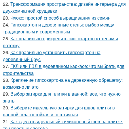
22.
Трансформация пространства: дизайн интерьера для
двухкомнатной хрущевки
23.
Флокс: простой способ выращивания из семян
24.
Гипсокартон и деревянные стены: выбор между
традиционным и современным
25.
Как правильно прикрепить гипсокартон к стенам и
потолку
26.
Как правильно установить гипсокартон на
деревянный брус
27.
ГКЛ или ГВЛ в деревянном каркасе: что выбрать для
строительства
28.
Крепление гипсокартона на деревянную обрешетку:
возможно ли это
29.
Выбор затирки для плитки в ванной: все, что нужно
знать
30.
Выберите идеальную затирку для швов плитки в
ванной: влагостойкая и эстетичная
31.
Как сделать идеальный силиконовый шов на плитке:
три простых способа