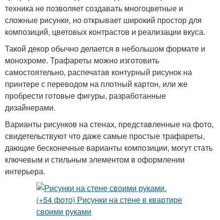
техника не позволяет создавать многоцветные и
Объемный рисунок
Узоры на стенах
сложные рисунки, но открывает широкий простор для
композиций, цветовых контрастов и реализации вкуса.
Такой декор обычно делается в небольшом формате и
монохроме. Трафареты можно изготовить
Силуэтные рисунки
Рисунок для стены
самостоятельно, распечатав контурный рисунок на
принтере с переводом на плотный картон, или же
пробрести готовые фигуры, разработанные
дизайнерами.
Роспись для стен
Рисунки на фасаде
Варианты рисунков на стенах, представленные на фото,
свидетельствуют что даже самые простые трафареты,
дающие бесконечные варианты композиции, могут стать
ключевым и стильным элементом в оформлении
интерьера.