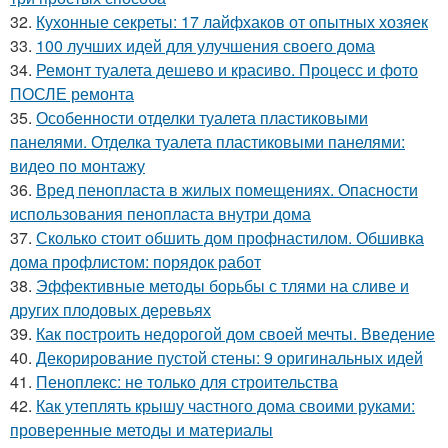
32.
Кухонные секреты: 17 лайфхаков от опытных хозяек
33.
100 лучших идей для улучшения своего дома
34.
Ремонт туалета дешево и красиво. Процесс и фото
ПОСЛЕ ремонта
35.
Особенности отделки туалета пластиковыми
панелями. Отделка туалета пластиковыми панелями:
видео по монтажу
36.
Вред пенопласта в жилых помещениях. Опасности
использования пенопласта внутри дома
37.
Сколько стоит обшить дом профнастилом. Обшивка
дома профлистом: порядок работ
38.
Эффективные методы борьбы с тлями на сливе и
других плодовых деревьях
39.
Как построить недорогой дом своей мечты. Введение
40.
Декорирование пустой стены: 9 оригинальных идей
41.
Пеноплекс: не только для строительства
42.
Как утеплять крышу частного дома своими руками:
проверенные методы и материалы