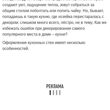
создают уют, ощущение тепла, зовут собраться за
общим столом поболтать или попить чайку. Но, бывает,
попадаешь в такую кухню, где хозяйка перестаралась с
Изображение на стене
Графический рисунок
декором: слишком много всего, пёстро, не в тему. Как же
избежать ошибок при декорировании самого
популярного места в доме – кухни?
Оформление кухонных стен имеет несколько
Зеркала на стене
Ниши в стене
особенностей.
Стен под роспись
Рисунок на стену
Кухонные стены
Цвета на стене