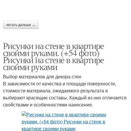
Простые рисунки
Креативные рисунки
читать дальше →
Рисунки на стене в квартире
Пейзажи на стене
Картины на стене
своими руками. (+54 фото)
Рисунки на стене в квартире
своими руками
Выбор материалов для декора стен
Рисунки на доме
Рисунки на стены
В зависимости от качества и площади поверхности,
стоимости материала, ожидаемого результата и
выбирают красящие составы. Каждый из них отличается
свойствами и особенностями нанесения.
Рисунки на натяжных
Рисунки в комнате
потолках