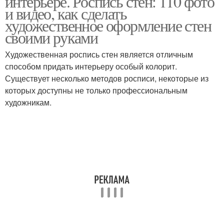
интерьере. Роспись стен: 110 фото
и видео, как сделать
художественное оформление стен
своими руками
Бело-бежевый
Цвета в интерьере
интерьер
Художественная роспись стен является отличным
способом придать интерьеру особый колорит.
Существует несколько методов росписи, некоторые из
которых доступны не только профессиональным
Серо-бежевый
Цветы в интерьере
художникам.
интерьер
Тона в интерьере
Рисунки на стенах
Граффити на стенах
Граффити в интерьере