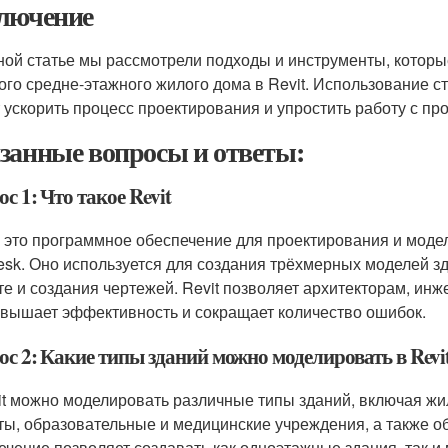
лючение
ной статье мы рассмотрели подходы и инструменты, которы
ого средне-этажного жилого дома в Revit. Использование с
 ускорить процесс проектирования и упростить работу с пр
занные вопросы и ответы:
с 1: Что такое Revit
 - это программное обеспечение для проектирования и мод
esk. Оно используется для создания трёхмерных моделей з
те и создания чертежей. Revit позволяет архитекторам, инж
овышает эффективность и сокращает количество ошибок.
ос 2: Какие типы зданий можно моделировать в Revi
it можно моделировать различные типы зданий, включая 
ты, образовательные и медицинские учреждения, а также о
ечение позволяет создавать как одноэтажные здания, так и