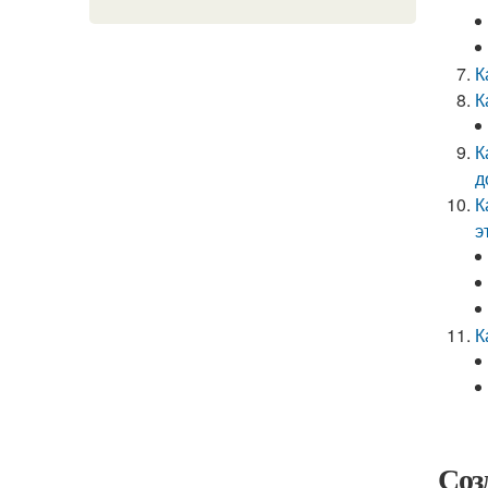
К
К
К
д
К
э
К
Соз