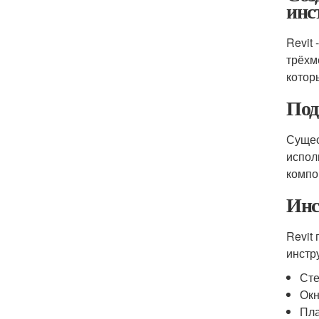
инс
Revit
трёхм
котор
Под
Сущес
испол
компо
Инс
Revit
инстр
Сте
Окн
Пла