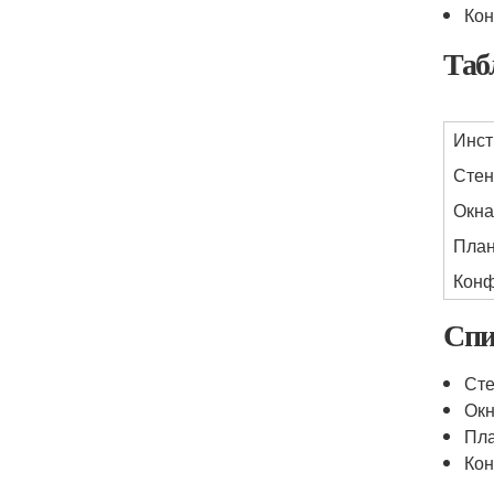
Кон
Таб
Инст
Сте
Окна
План
Конф
Спи
Ст
Окн
Пла
Ко