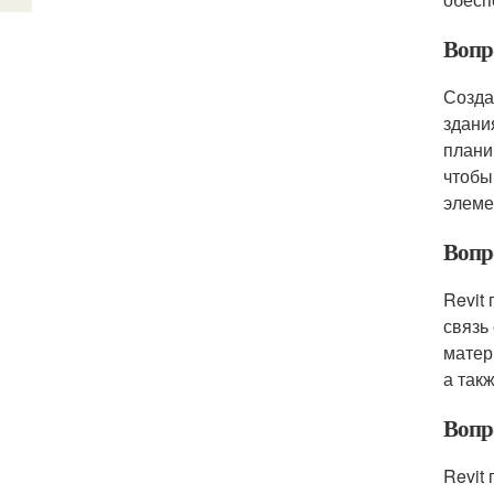
Вопро
Созда
здани
плани
чтобы
элеме
Вопро
Revit
связь
матер
а так
Вопро
Revit