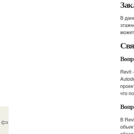
Зак
В дан
этажн
может
Свя
Вопро
Revit
Autod
проек
что п
Вопр
⇦
В Rev
объек
обесп