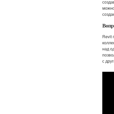
созда
можно
созда
Вопр
Revit
колле
над о
позво
с дру