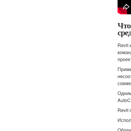
Что
сре
Revit
коман
проек
Приме
несоо
совме
Одним
AutoC
Revit
Испол
Облач