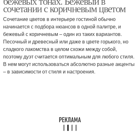
бежевых тонах. Бежевый в
сочетании с коричневым цветом
Сочетание цветов в интерьере гостиной обычно
Интерьер в шоколадно-
Интерьер в бежевых
начинается с подбора нюансов в одной палитре, и
бежевых тонах
тонах
бежевый с коричневым – один из таких вариантов.
Песочный и древесный или даже в цвете горького, но
сладкого лакомства в целом схожи между собой,
поэтому дуэт считается оптимальным для любого стиля.
Стен в интерьере
Цветы в интерьере
В нем могут использоваться абсолютно разные акценты
– в зависимости от стиля и настроения.
Тона в интерьере
Стильный интерьер
Фактуры для
Интерьер в серо-
интерьеров
бежевых тонах