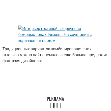
Бежевый интерьер
Современный интерьер
Интерьер в коричнево-
Бежево-коричневый
бежевых тонах
интерьер
Традиционных вариантов комбинирования этих
оттенков можно найти немало, а еще больше предложит
фантазия дизайнера:
Бежево-фиолетовый
Бежево-розовый
интерьер
интерьер
Стиль в интерьере
Элегантный интерьер