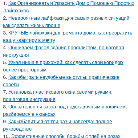
1.
Как Организовать и Украсить Дом с Помощью Простых
Лайфхаков
2.
Невероятные лайфхаки для самых разных ситуаций:
как сделать жизнь проще
3.
КРУТЫЕ лайфхаки для ремонта дома: как превратить
вашу квартиру в мечту
4.
Обшиваем фасад здания профлистом: пошаговая
инструкция
5.
Узкая ниша в прихожей: как сделать свой коридор
более просторным
6.
Как обыграть неудобные выступы: практические
советы
7.
Установка пластикового окна своими руками:
пошаговая инструкция
8.
Обязателен ли зазор под подставочным профилем:
разберемся в нюансах
9.
Как избавиться от тли раз и навсегда: полное
руководство
10.
Эффективные способы борьбы с тлей на розах