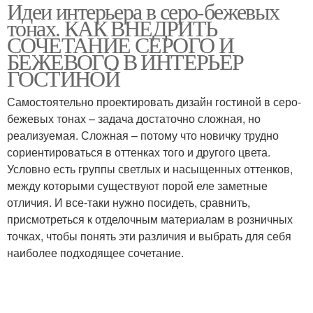
Идеи интерьера в серо-бежевых
Тона с яркими
Бежевые интерьеры
тонах. КАК ВНЕДРИТЬ
акцентами
СОЧЕТАНИЕ СЕРОГО И
БЕЖЕВОГО В ИНТЕРЬЕР
ГОСТИНОЙ
Светло-бежевый
Кухня в интерьере
интерьер
Самостоятельно проектировать дизайн гостиной в серо-
бежевых тонах – задача достаточно сложная, но
реализуемая. Сложная – потому что новичку трудно
сориентироваться в оттенках того и другого цвета.
Нейтральный тон
Цвета в интерьере
Условно есть группы светлых и насыщенных оттенков,
между которыми существуют порой еле заметные
отличия. И все-таки нужно посидеть, сравнить,
присмотреться к отделочным материалам в розничных
Бело-бежевый
Серо-бежевый
точках, чтобы понять эти различия и выбрать для себя
интерьер
интерьер
наиболее подходящее сочетание.