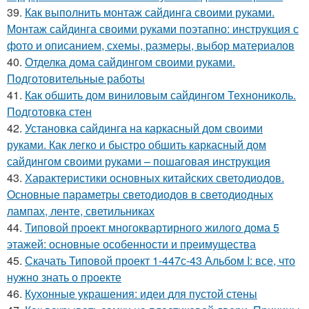
39.
Как выполнить монтаж сайдинга своими руками.
Монтаж сайдинга своими руками поэтапно: инструкция с
фото и описанием, схемы, размеры, выбор материалов
40.
Отделка дома сайдингом своими руками.
Подготовительные работы
41.
Как обшить дом виниловым сайдингом Технониколь.
Подготовка стен
42.
Установка сайдинга на каркасный дом своими
руками. Как легко и быстро обшить каркасный дом
сайдингом своими руками – пошаговая инструкция
43.
Характеристики основных китайских светодиодов.
Основные параметры светодиодов в светодиодных
лампах, ленте, светильниках
44.
Типовой проект многоквартирного жилого дома 5
этажей: основные особенности и преимущества
45.
Скачать Типовой проект 1-447с-43 Альбом I: все, что
нужно знать о проекте
46.
Кухонные украшения: идеи для пустой стены