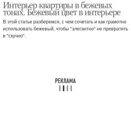
Интерьер квартиры в бежевых
Светло-бежевый
Бежевые интерьеры
тонах. Бежевый цвет в интерьере
интерьер
В этой статье разберемся, с чем сочетать и как грамотно
использовать бежевый, чтобы "элегантно" не превратить
в "скучно".
Кухня в интерьере
Цвета в интерьере
Бело-бежевый
Интерьер в шоколадно-
интерьер
бежевых тонах
Стиль в интерьере
Тона в интерьере
Интерьер в бежевых