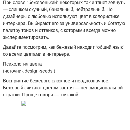
Бежевый интерьер
При слове "бежевенький" некоторых так и тянет зевнуть
тонах
— слишком скучный, банальный, нейтральный. Но
дизайнеры с любовью используют цвет в колористике
интерьера. Выбирают его за универсальность и богатую
Интерьер в светло-
палитру тонов и оттенков, с которыми всегда можно
Элегантный интерьер
серых тонах
экспериментировать.
Давайте посмотрим, как бежевый находит “общий язык”
со всеми цветами в интерьере.
Психология цвета
Сочетания в интерьере
Коричневый интерьер
(источник design-seeds )
Восприятие бежевого сложное и неоднозначное.
Бежевый считают цветом застоя — нет эмоциональной
Интерьер в коричневых
окраски. Проще говоря — никакой.
Мебель в интерьере
тонах