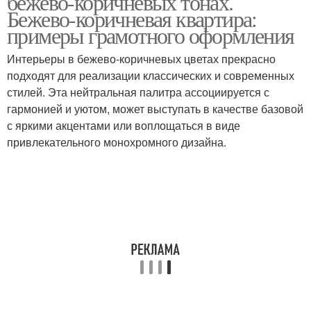
бежево-коричневых тонах.
Бежево-коричневая квартира:
примеры грамотного оформления
Бежево-розовый
Интерьеры в бежево-коричневых цветах прекрасно
Бежевые интерьеры
интерьер
подходят для реализации классических и современных
стилей. Эта нейтральная палитра ассоциируется с
гармонией и уютом, может выступать в качестве базовой
с яркими акцентами или воплощаться в виде
Светло-бежевый
Кухня в интерьере
привлекательного монохромного дизайна.
интерьер
Бело-бежевый
Цвета в интерьере
интерьер
Интерьер в коричневых
Интерьер в шоколадно-
тонах
бежевых тонах