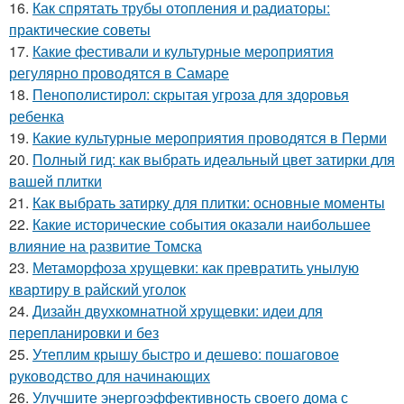
16.
Как спрятать трубы отопления и радиаторы:
практические советы
17.
Какие фестивали и культурные мероприятия
регулярно проводятся в Самаре
18.
Пенополистирол: скрытая угроза для здоровья
ребенка
19.
Какие культурные мероприятия проводятся в Перми
20.
Полный гид: как выбрать идеальный цвет затирки для
вашей плитки
21.
Как выбрать затирку для плитки: основные моменты
22.
Какие исторические события оказали наибольшее
влияние на развитие Томска
23.
Метаморфоза хрущевки: как превратить унылую
квартиру в райский уголок
24.
Дизайн двухкомнатной хрущевки: идеи для
перепланировки и без
25.
Утеплим крышу быстро и дешево: пошаговое
руководство для начинающих
26.
Улучшите энергоэффективность своего дома с