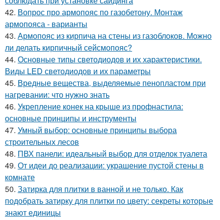
соблюдать при установке сайдинга
42.
Вопрос про армопояс по газобетону. Монтаж
армопояса - варианты
43.
Армопояс из кирпича на стены из газоблоков. Можно
ли делать кирпичный сейсмопояс?
44.
Основные типы светодиодов и их характеристики.
Виды LED светодиодов и их параметры
45.
Вредные вещества, выделяемые пенопластом при
нагревании: что нужно знать
46.
Укрепление конек на крыше из профнастила:
основные принципы и инструменты
47.
Умный выбор: основные принципы выбора
строительных лесов
48.
ПВХ панели: идеальный выбор для отделок туалета
49.
От идеи до реализации: украшение пустой стены в
комнате
50.
Затирка для плитки в ванной и не только. Как
подобрать затирку для плитки по цвету: секреты которые
знают единицы