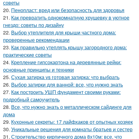
советы
20.
Пенопласт: вред или безопасность для здоровья
21.
Как превратить однокомнатную хрущевку в уютное
гнездо: советы по дизайну
22.
Выбор утеплителя для крыши частного дома:
проверенные рекомендации
23.
Как правильно утеплять крышу загородного дома:
практические советы
24.
Крепление гипсокартона на деревянные рейки:
основные принципы и техники
25.
Сухая затирка vs готовая затирка: что выбрать
26.
Выбор затирки для ванной: все, что нужно знать
27.
Как построить УШП фундамент своими руками:
подробный самоучитель
28.
Все, что нужно знать о металлическом сайдинге для
дома
29.
Кухонные секреты: 17 лайфхаков от опытных хозяек
30.
Уникальные решения для комнаты братьев и сестер
31.
Строительство кирпичного дома 8х10м: все, что