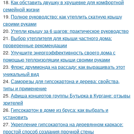
18.
Как обставить двушку в хрущевке для комфортной
семейной жизни
19.
Полное руководство: как утеплить скатную крышу
своими руками
20.
Утепли крышу за 6 шагов: практическое руководство
21.
Выбор утеплителя для крыши частного дома:
проверенные рекомендации
22.
Улучшите энергоэффективность своего дома с
помощью теплоизоляции крыши своими руками
23.
Флокс друммонда на рассаду: как выращивать этот
уникальный вид
24.
Саморезы для гипсокартона и дерева: свойства,
типы и применение
25.
Афиша концертов группы Бутырка в Кургане: отзывы
зрителей
26.
Гипсокартон в доме из бруса: как выбрать и
установить
27.
Укрепление гипсокартона на деревянном каркасе:
простой способ создания прочной стены