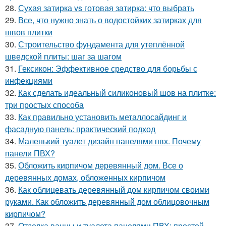
28.
Сухая затирка vs готовая затирка: что выбрать
29.
Все, что нужно знать о водостойких затирках для
швов плитки
30.
Строительство фундамента для утеплённой
шведской плиты: шаг за шагом
31.
Гексикон: Эффективное средство для борьбы с
инфекциями
32.
Как сделать идеальный силиконовый шов на плитке:
три простых способа
33.
Как правильно установить металлосайдинг и
фасадную панель: практический подход
34.
Маленький туалет дизайн панелями пвх. Почему
панели ПВХ?
35.
Обложить кирпичом деревянный дом. Все о
деревянных домах, обложенных кирпичом
36.
Как облицевать деревянный дом кирпичом своими
руками. Как обложить деревянный дом облицовочным
кирпичом?
37.
Отделка ванны и туалета панелями ПВХ: простой