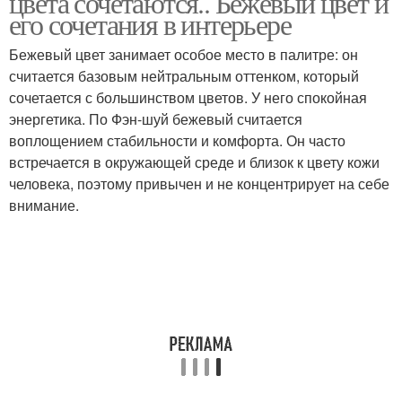
цвета сочетаются.. Бежевый цвет и
его сочетания в интерьере
Бежевый цвет занимает особое место в палитре: он
Сочетание с голубым
считается базовым нейтральным оттенком, который
Элегантный интерьер
цветом
сочетается с большинством цветов. У него спокойная
энергетика. По Фэн-шуй бежевый считается
воплощением стабильности и комфорта. Он часто
встречается в окружающей среде и близок к цвету кожи
Интерьер в светло-
Бежево-коричневый
человека, поэтому привычен и не концентрирует на себе
серых тонах
интерьер
внимание.
Серо-бежевый
Бежево-фиолетовый
интерьер
интерьер
Бежево-розовый
Неудачные сочетания
интерьер