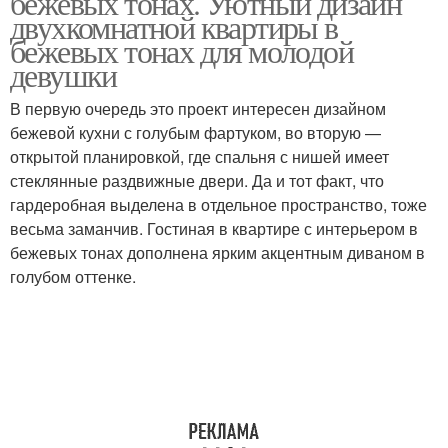
бежевых тонах. Уютный дизайн
двухкомнатной квартиры в
бежевых тонах для молодой
девушки
Бело-бежевый
Цвета в интерьере
интерьер
В первую очередь это проект интересен дизайном
бежевой кухни с голубым фартуком, во вторую —
открытой планировкой, где спальня с нишей имеет
стеклянные раздвижные двери. Да и тот факт, что
Серо-бежевый
Стильный дизайн
гардеробная выделена в отдельное пространство, тоже
интерьер
весьма заманчив. Гостиная в квартире с интерьером в
бежевых тонах дополнена ярким акцентным диваном в
голубом оттенке.
Стильные интерьеры
Фото в интерьере
Интерьер для
двухкомнатной
Интерьер с плиткой
квартиры