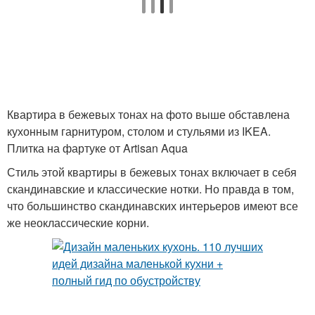
Эксклюзивные
Плитка в интерьере
интерьеры
Квартира в бежевых тонах на фото выше обставлена
Комфортные
Скукота в интерьере
кухонным гарнитуром, столом и стульями из IKEA.
интерьеры
Плитка на фартуке от Artisan Aqua
Стиль этой квартиры в бежевых тонах включает в себя
скандинавские и классические нотки. Но правда в том,
что большинство скандинавских интерьеров имеют все
же неоклассические корни.