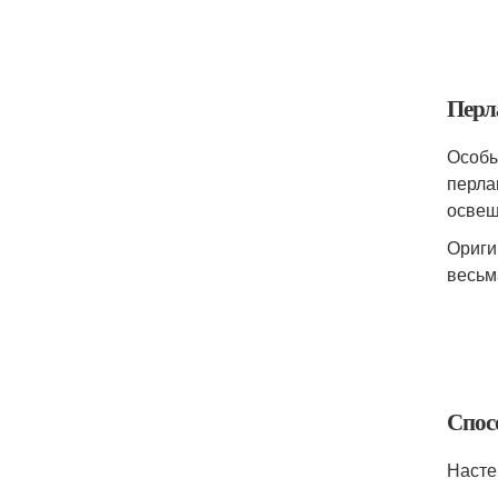
Перл
Особы
перла
освещ
Ориги
весьм
Спос
Насте