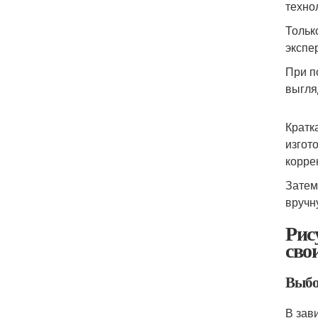
техно
Тольк
экспе
При п
выгля
Кратк
изгот
корре
Затем
вручн
Рис
сво
Выбо
В зав