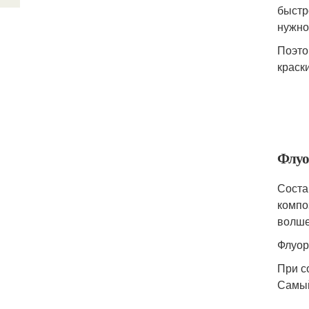
быстр
нужно
Поэто
краски
Флуо
Соста
компо
волше
Флуор
При с
Самый