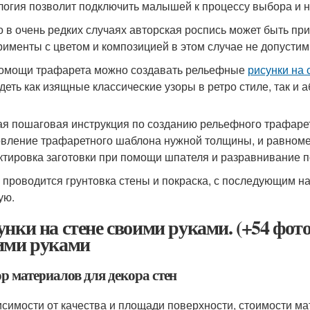
логия позволит подключить малышей к процессу выбора и н
о в очень редких случаях авторская роспись может быть пр
рименты с цветом и композицией в этом случае не допустим
омощи трафарета можно создавать рельефные
рисунки на 
деть как изящные классические узоры в ретро стиле, так и а
ая пошаговая инструкция по созданию рельефного трафаре
овление трафаретного шаблона нужной толщины, и равноме
ктировка заготовки при помощи шпателя и разравнивание п
 проводится грунтовка стены и покраска, с последующим н
ую.
унки на стене своими руками. (+54 фото
ими руками
р материалов для декора стен
исимости от качества и площади поверхности, стоимости м