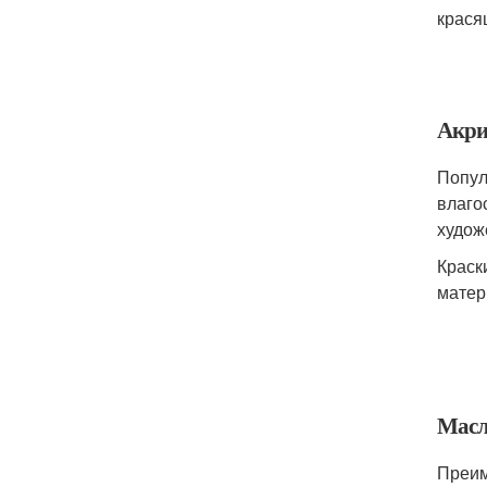
крася
Акри
Попул
влаго
худож
Краск
матер
Масл
Преим