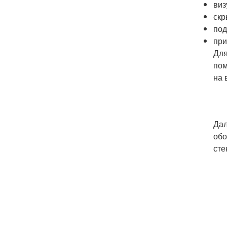
виз
скр
под
при
Для
пом
на 
Дал
обо
сте