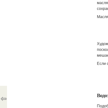
масля
сохра
Масля
Худож
поско
мешае
Если 
Водо
⇦
Подоб