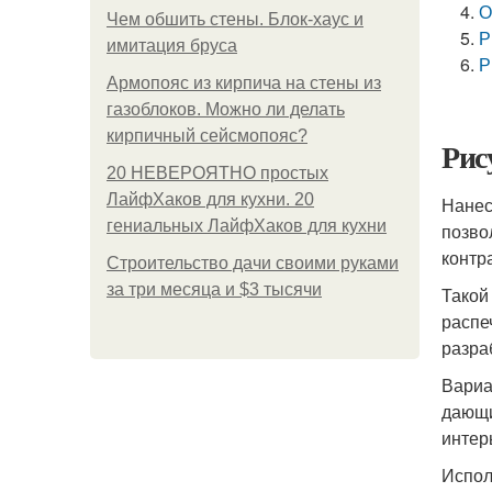
О
Чем обшить стены. Блок-хаус и
Р
имитация бруса
Р
Армопояс из кирпича на стены из
газоблоков. Можно ли делать
кирпичный сейсмопояс?
Рис
20 НЕВЕРОЯТНО простых
ЛайфХаков для кухни. 20
Нанес
гениальных ЛайфХаков для кухни
позво
контр
Строительство дачи своими руками
за три месяца и $3 тысячи
Такой
распе
разра
Вариа
дающи
интер
Испол