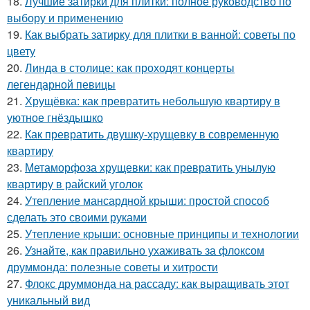
18.
Лучшие затирки для плитки: полное руководство по
выбору и применению
19.
Как выбрать затирку для плитки в ванной: советы по
цвету
20.
Линда в столице: как проходят концерты
легендарной певицы
21.
Хрущёвка: как превратить небольшую квартиру в
уютное гнёздышко
22.
Как превратить двушку-хрущевку в современную
квартиру
23.
Метаморфоза хрущевки: как превратить унылую
квартиру в райский уголок
24.
Утепление мансардной крыши: простой способ
сделать это своими руками
25.
Утепление крыши: основные принципы и технологии
26.
Узнайте, как правильно ухаживать за флоксом
друммонда: полезные советы и хитрости
27.
Флокс друммонда на рассаду: как выращивать этот
уникальный вид