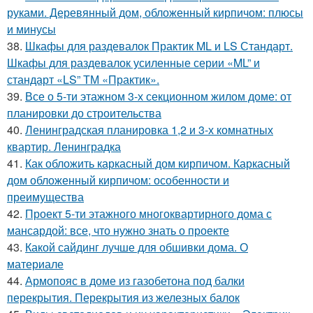
руками. Деревянный дом, обложенный кирпичом: плюсы
и минусы
38.
Шкафы для раздевалок Практик ML и LS Стандарт.
Шкафы для раздевалок усиленные серии «ML” и
стандарт «LS” ТМ «Практик».
39.
Все о 5-ти этажном 3-х секционном жилом доме: от
планировки до строительства
40.
Ленинградская планировка 1,2 и 3-х комнатных
квартир. Ленинградка
41.
Как обложить каркасный дом кирпичом. Каркасный
дом обложенный кирпичом: особенности и
преимущества
42.
Проект 5-ти этажного многоквартирного дома с
мансардой: все, что нужно знать о проекте
43.
Какой сайдинг лучше для обшивки дома. О
материале
44.
Армопояс в доме из газобетона под балки
перекрытия. Перекрытия из железных балок