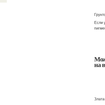
Грунт
Если 
пигме
Мож
на 
Злат