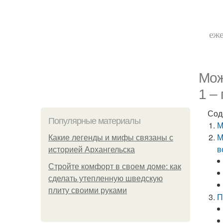
еже
Мож
1 –
Сод
Популярные материалы
М
М
Какие легенды и мифы связаны с
в
историей Архангельска
Стройте комфорт в своем доме: как
сделать утепленную шведскую
плиту своими руками
П