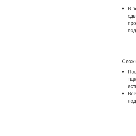
В п
сдв
про
под
Сложн
Пов
тща
ест
Все
под