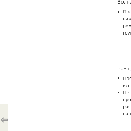
Все н
Пос
наж
рем
гру
Вам н
Пос
исп
Пер
про
рас
нан
⇦