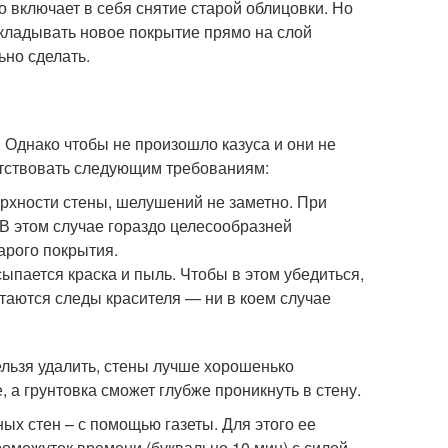
о включает в себя снятие старой облицовки. Но
акладывать новое покрытие прямо на слой
ьно сделать.
 Однако чтобы не произошло казуса и они не
етствовать следующим требованиям:
ерхности стены, шелушений не заметно. При
 В этом случае гораздо целесообразней
арого покрытия.
сыпается краска и пыль. Чтобы в этом убедиться,
стаются следы красителя — ни в коем случае
ельзя удалить, стены лучше хорошенько
 а грунтовка сможет глубже проникнуть в стену.
х стен – с помощью газеты. Для этого ее
омежуток времени (буквально 10 мин) с силой