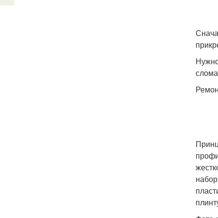
Снача
прикр
Нужно
слома
Ремон
Принц
профи
жестк
набор
пласт
плинт