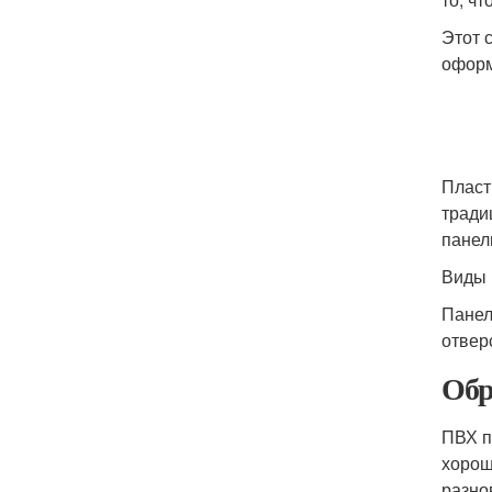
Этот 
оформ
Пласт
тради
панел
Виды 
Панел
отвер
Обр
ПВХ п
хорош
разно