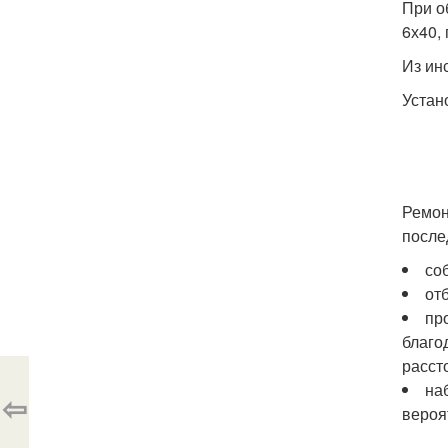
При о
6х40,
Из ин
Устан
Ремон
после
со
от
пр
благо
расст
на
⇦
вероя