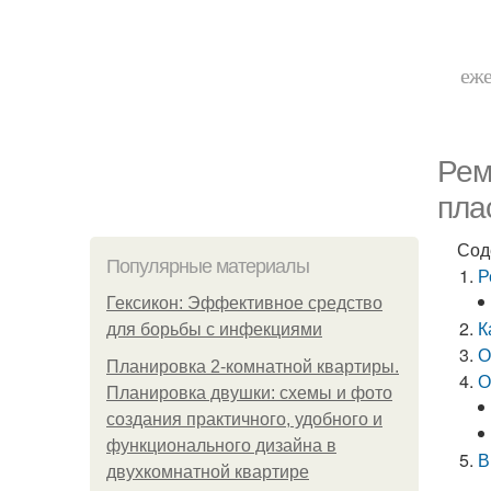
еже
Рем
пла
Сод
Популярные материалы
Р
Гексикон: Эффективное средство
К
для борьбы с инфекциями
О
Планировка 2-комнатной квартиры.
О
Планировка двушки: схемы и фото
создания практичного, удобного и
функционального дизайна в
В
двухкомнатной квартире