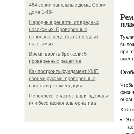
464 серии панельные дома. Серия
дома 1-464
Рем
пла
Народные рецепты от вредных
насекомых. Проверенные
Туале
народные рецепты от вредных
вылож
насекомых
при э
Время варить брокколи: 5
вмест
проверенных рецептов
Особ
Как построить фундамент УШП
своими руками: проверенные
Чтобы
советы и рекомендации
физич
Пеноплекс: опасность для здоровья
обращ
или безопасная альтернатива
Хотя 
Это
так
зач