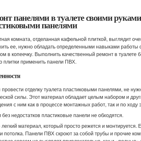
онт панелями в туалете своими руками
стиковыми панелями
тная комната, отделанная кафельной плиткой, выглядит оче
ить ее, нужно обладать определенными навыками работы с
том в копеечку. Выполнить качественный ремонт в туалете 
о плитки применить панели ПВХ.
енности
 провести отделку туалета пластиковыми панелями, не нуж
еской силы. Этот материал обладает целым набором и друг
ения с ним как в процессе монтажных работ, так и по ходу э
и без недостатков пластиковые панели не обходятся.
 легкий материал, который просто режется и монтируется. 
 и потолка. Панели ПВХ скроют за собой трубы и прочие ко
астую совсем не выглядят привлекательно, как и «родные» 