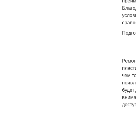
преим
Благо
услов
сравн
Подго
Ремон
пласт
чем т
появл
будет
внима
досту