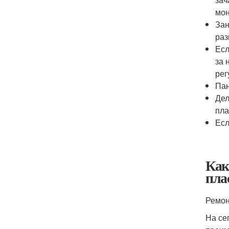
мон
Зан
раз
Есл
за 
рег
Пан
Дел
пла
Есл
Как
пла
Ремон
На се