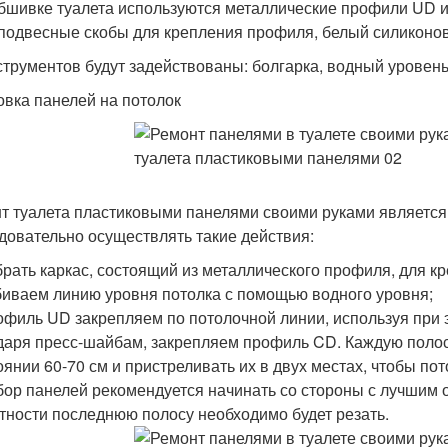
бшивке туалета используются металлические профили UD и
 подвесные скобы для крепления профиля, белый силиконо
струментов будут задействованы: болгарка, водный уровень,
овка панелей на потолок
т туалета пластиковыми панелями своими руками является
довательно осуществлять такие действия:
брать каркас, состоящий из металлического профиля, для к
биваем линию уровня потолка с помощью водного уровня;
офиль UD закрепляем по потолочной линии, используя при 
даря пресс-шайбам, закрепляем профиль CD. Каждую поло
оянии 60-70 см и пристреливать их в двух местах, чтобы по
бор панелей рекомендуется начинать со стороны с лучшим 
тности последнюю полосу необходимо будет резать.