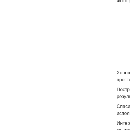
Фото 
Хорош
просто
Постр
резул
Спаси
испол
Интер
то, чт