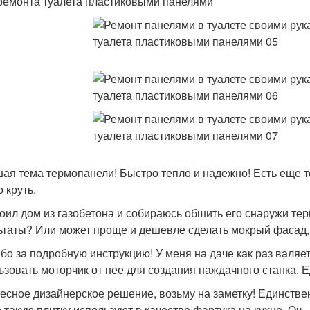
ремонта туалета пластиковыми панелями
ая тема термопанели! Быстро тепло и надежно! Есть еще 
 круть.
оил дом из газобетона и собираюсь обшить его снаружи те
ьтаты? Или может проще и дешевле сделать мокрый фасад, 
бо за подробную инструкцию! У меня на даче как раз валяе
ьзовать моторчик от нее для создания наждачного станка. Е
есное дизайнерское решение, возьму на заметку! Единствен
о такую плитку используют в качестве фартука на кухне. Оч.