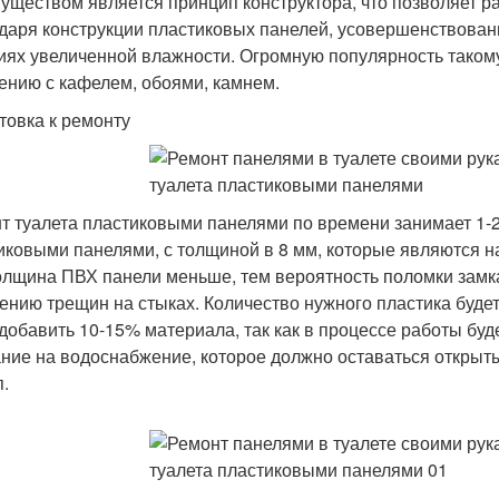
уществом является принцип конструктора, что позволяет ра
даря конструкции пластиковых панелей, усовершенствованн
иях увеличенной влажности. Огромную популярность такому
ению с кафелем, обоями, камнем.
товка к ремонту
т туалета пластиковыми панелями по времени занимает 1-2
иковыми панелями, с толщиной в 8 мм, которые являются н
олщина ПВХ панели меньше, тем вероятность поломки замка 
ению трещин на стыках. Количество нужного пластика буде
 добавить 10-15% материала, так как в процессе работы буд
ние на водоснабжение, которое должно оставаться открыт
п.