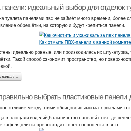
 панели: идеальный выбор для отделок т
ка туалета панелями пвх не займёт много времени, более с
овление обрешётки, на которую и будут крепиться панели.
стены идеально ровные, или производилась их штукатурка, 
ётки. Такой способ сэкономит пространство, но поверхнос
овкой.
ь дальше →
 правильно выбрать пластиковые панели д
ное отличие между этими облицовочными материалами сос
ца в площади изделий;большинство панелей стоят дешевле
че кафеля;плитка превосходит своего оппонента в весе.