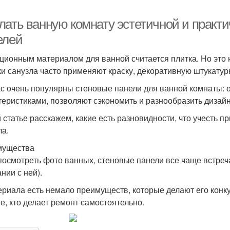
лать ванную комнату эстетичной и практ
елей
ционным материалом для ванной считается плитка. Но это
ки санузла часто применяют краску, декоративную штукатурк
с очень популярны стеновые панели для ванной комнаты:
теристиками, позволяют сэкономить и разнообразить дизайн
й статье расскажем, какие есть разновидности, что учесть 
ла.
мущества
посмотреть фото ванных, стеновые панели все чаще встреча
нии с ней).
ериала есть немало преимуществ, которые делают его конк
те, кто делает ремонт самостоятельно.