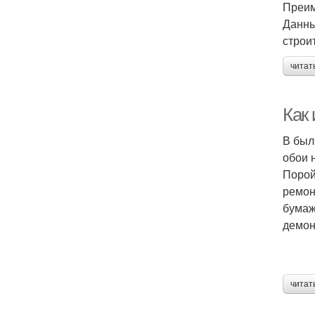
Преим
Данны
строи
читат
Как
В был
обои 
Порой
ремон
бумаж
демон
читат