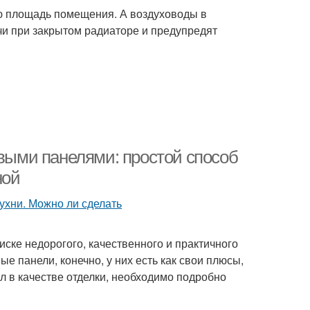
ую площадь помещения. А воздуховоды в
ель для туалета
Панели для туалета
чи при закрытом радиаторе и предупредят
тиковая отделка
Панели за и
овыми панелями: простой способ
ной
иске недорогого, качественного и практичного
е панели, конечно, у них есть как свои плюсы,
ал в качестве отделки, необходимо подробно