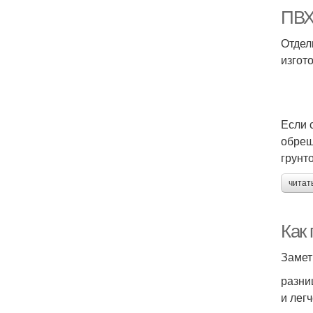
ПВХ
Отдел
изгот
Если 
обреш
грунт
читат
Как
Замет
разни
и лег