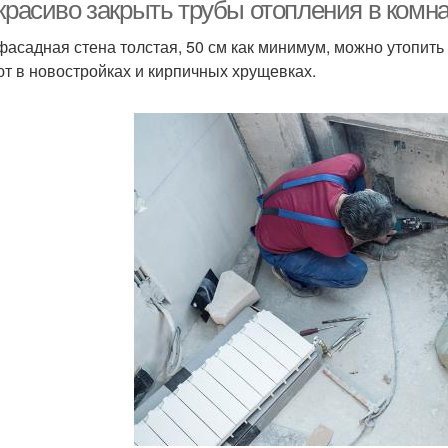
панели
панелями
красиво закрыть трубы отопления в комна
фасадная стена толстая, 50 см как минимум, можно утопить 
т в новостройках и кирпичных хрущевках.
Пан
ластиковая вагонка
Панели на туалет
Стыки между
Пан
Панели из пластика
пластиковыми
панелями
Плиточные панели
Листовые панели
Пане
ели в ванной грибок
Ванная панель
Па