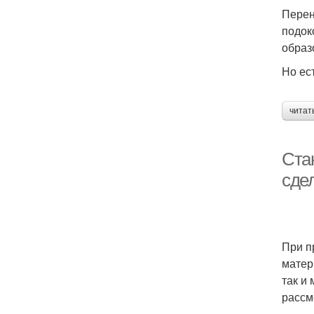
Перен
Т
подок
образ
Но ес
Са
читат
Ста
сде
При п
матер
так и
рассм