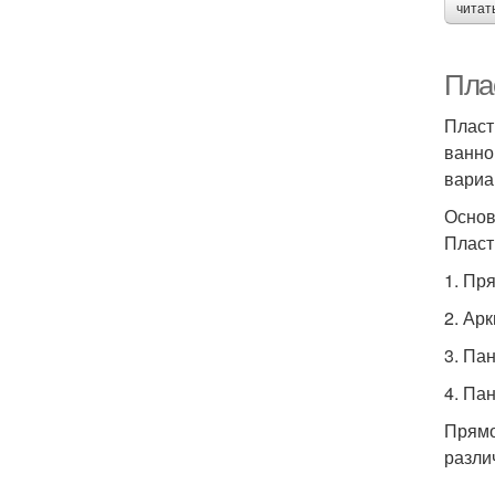
читат
Пла
Пласт
ванно
вариа
Основ
Пласт
1. Пр
2. Арк
3. Па
4. Па
Прямо
разли