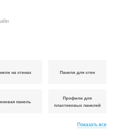
зайн
нели на стенах
Панели для стен
Профили для
еновая панель
пластиковых панелей
Показать все
нели в туалете
Панели для отделок