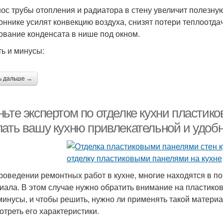
ос трубы отопления и радиатора в стену увеличит полезн
уалеты с панелями
Туалет из панелей
Пан
оннике усилят конвекцию воздуха, снизят потери теплоотда
ование конденсата в нише под окном.
ть и минусы:
моклеющиеся панели
Самоклеящиеся панели
Плас
ь дальше →
Панели из
ньте экспертом по отделке кухни пластик
Влагостойкие панели
поливинилхлорида
лать вашу кухню привлекательной и удоб
роведении ремонтных работ в кухне, многие находятся в по
иала. В этом случае нужно обратить внимание на пластиковы
 минусы, и чтобы решить, нужно ли применять такой матери
отреть его характеристики.