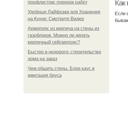
Как 
профлистом: порядок работ
Удобные Лайфхаки для Хранения
Если 
на Кухне: Смотрите Видео
бываю
П
Армопояс из кирпича на стены из
газоблоков. Можно ли делать
кирпичный сейсмопояс?
Быстро и недорого: строительство
дома на заказ
Чем обшить стены. Блок-хаус и
имитация бруса
Пан