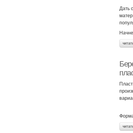
Дать 
матер
попул
Начнем
читат
Бере
пла
Пласт
произ
вариа
Форма
читат