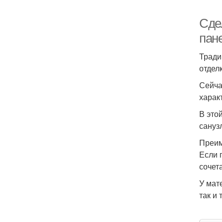
Сде
пан
Тради
отдел
Сейча
харак
В это
сануз
Преи
Если 
сочета
У мат
так и 