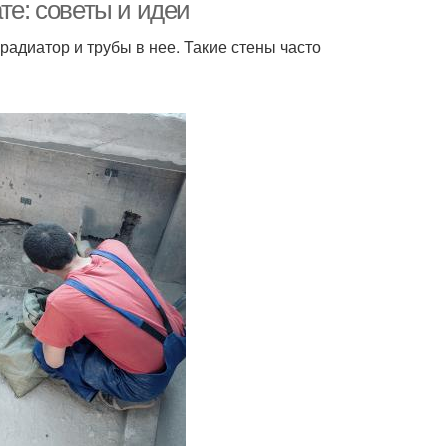
те: советы и идеи
радиатор и трубы в нее. Такие стены часто
ели под нужные
Панели к стенам
размеры
ели для ванной
Реечные панели
комнаты
ли по сравнению
Панели без каркаса
нели в ванной и
Панели под кирпич