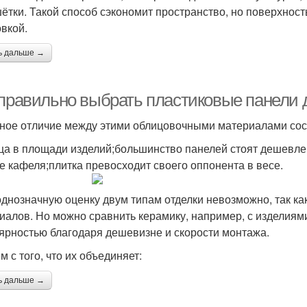
ётки. Такой способ сэкономит пространство, но поверхнос
овкой.
ь дальше →
 правильно выбрать пластиковые панели д
ное отличие между этими облицовочными материалами сос
ца в площади изделий;большинство панелей стоят дешевле
че кафеля;плитка превосходит своего оппонента в весе.
однозначную оценку двум типам отделки невозможно, так к
иалов. Но можно сравнить керамику, например, с изделиям
ярностью благодаря дешевизне и скорости монтажа.
 с того, что их объединяет:
ь дальше →