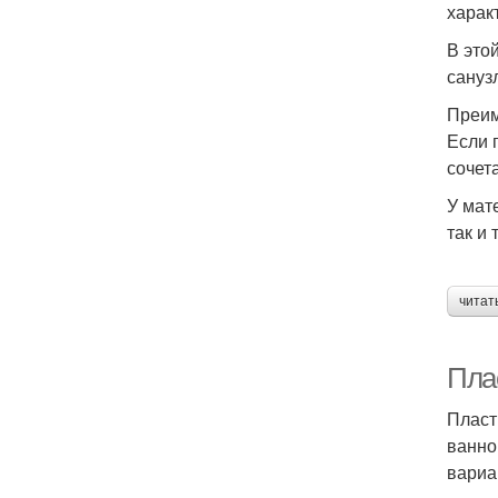
харак
В это
сануз
Преи
Если 
сочета
У мат
так и 
читат
Пла
Пласт
ванно
вариа