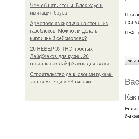
Чем обшить стены. Блок-хаус и
имитация бруса
При о
при м
Армопояс из кирпича на стены из
газоблоков. Можно ли делать
ПВХ п
кирпичный сейсмопояс?
20 НЕВЕРОЯТНО простых
ЛайфХаков для кухни. 20
читат
гениальных ЛайфХаков для кухни
Строительство дачи своими руками
Вас
за три месяца и $3 тысячи
Как 
Если 
бываю