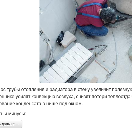
ос трубы отопления и радиатора в стену увеличит полезн
оннике усилят конвекцию воздуха, снизят потери теплоотда
ование конденсата в нише под окном.
ть и минусы:
ь дальше →