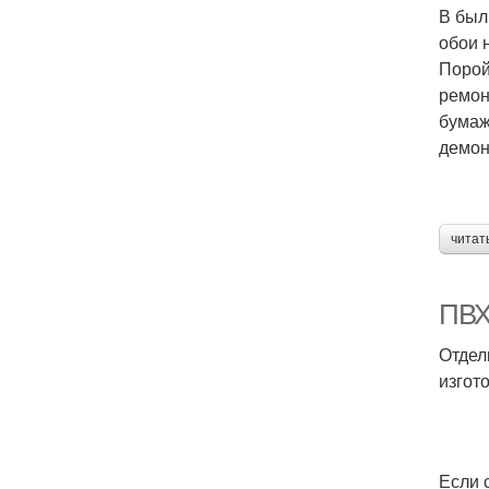
В был
обои 
Порой
ремон
бумаж
демон
читат
ПВХ
Отдел
изгот
Если 