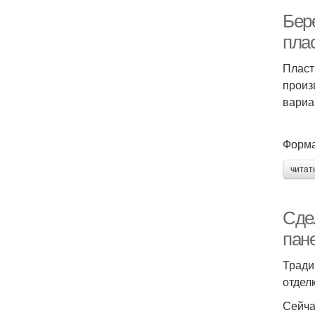
Бере
пла
Пласт
произ
вариа
Форма
читат
Сде
пан
Тради
отдел
Сейча