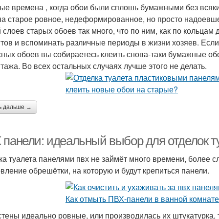
ые времена , когда обои были сплошь бумажными без всяки
на старое ровное, недеформированное, но просто надоевше
 слоев старых обоев так много, что по ним, как по кольцам
тов и вспоминать различные периоды в жизни хозяев. Если
ных обоев вы собираетесь клеить снова-таки бумажные обо
тажа. Во всех остальных случаях лучше этого не делать.
ь дальше →
 панели: идеальный выбор для отделок т
ка туалета панелями пвх не займёт много времени, более с
овление обрешётки, на которую и будут крепиться панели.
стены идеально ровные, или производилась их штукатурка, 