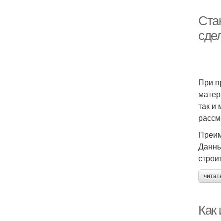
Ста
сде
При п
матер
так и
рассм
Преим
Данны
строи
читат
Как