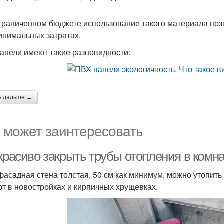
граниченном бюджете использование такого материала поз
инимальных затратах.
анели имеют такие разновидности:
ь дальше →
 может заинтересовать
красиво закрыть трубы отопления в комна
фасадная стена толстая, 50 см как минимум, можно утопить 
т в новостройках и кирпичных хрущевках.