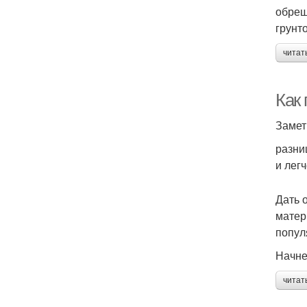
обреш
грунт
читат
Как
Замет
разни
и лег
Дать 
матер
попул
Начнем
читат