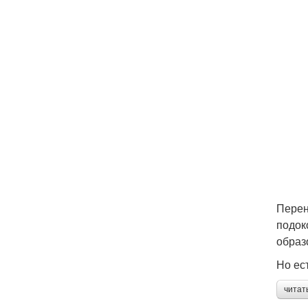
Перен
подок
образ
Но ес
читат