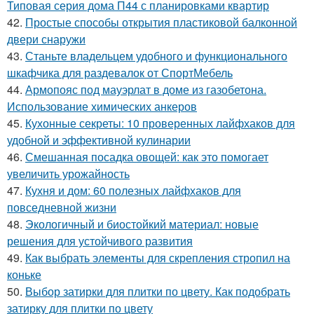
Типовая серия дома П44 с планировками квартир
42.
Простые способы открытия пластиковой балконной
двери снаружи
43.
Станьте владельцем удобного и функционального
шкафчика для раздевалок от СпортМебель
44.
Армопояс под мауэрлат в доме из газобетона.
Использование химических анкеров
45.
Кухонные секреты: 10 проверенных лайфхаков для
удобной и эффективной кулинарии
46.
Смешанная посадка овощей: как это помогает
увеличить урожайность
47.
Кухня и дом: 60 полезных лайфхаков для
повседневной жизни
48.
Экологичный и биостойкий материал: новые
решения для устойчивого развития
49.
Как выбрать элементы для скрепления стропил на
коньке
50.
Выбор затирки для плитки по цвету. Как подобрать
затирку для плитки по цвету