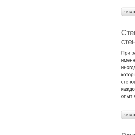
читат
Сте
сте
При р
именн
иногд
котор
стено
каждо
опыт 
читат