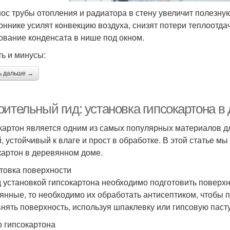
ос трубы отопления и радиатора в стену увеличит полезн
оннике усилят конвекцию воздуха, снизят потери теплоотда
ование конденсата в нише под окном.
ть и минусы:
ь дальше →
оительный гид: установка гипсокартона в
картон является одним из самых популярных материалов дл
й, устойчивый к влаге и прост в обработке. В этой статье м
картон в деревянном доме.
товка поверхности
 установкой гипсокартона необходимо подготовить поверхно
янные, то необходимо их обработать антисептиком, чтобы 
нять поверхность, используя шпаклевку или гипсовую пасту
 гипсокартона