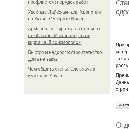
Ста
профлистом: порядок работ
сде
Удобные Лайфхаки для Хранения
на Кухне: Смотрите Видео
Армопояс из кирпича на стены из
газоблоков. Можно ли делать
кирпичный сейсмопояс?
При п
матер
Быстро и недорого: строительство
так и
дома на заказ
рассм
Чем обшить стены. Блок-хаус и
Преим
имитация бруса
Данны
строи
читат
Па
Отд