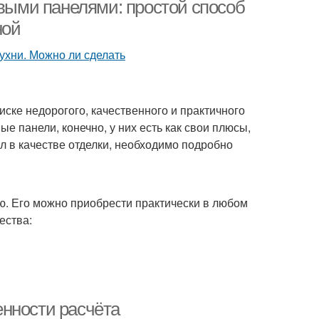
овыми панелями: простой способ
ной
остойкие панели
Стен в ванной комнате
иске недорогого, качественного и практичного
е панели, конечно, у них есть как свои плюсы,
еечные панели
Панели из дерева
ал в качестве отделки, необходимо подробно
. Его можно приобрести практически в любом
ели для дизайна
Панели для кухни
ества:
ейки на стену
Панели в квартире
нности расчёта