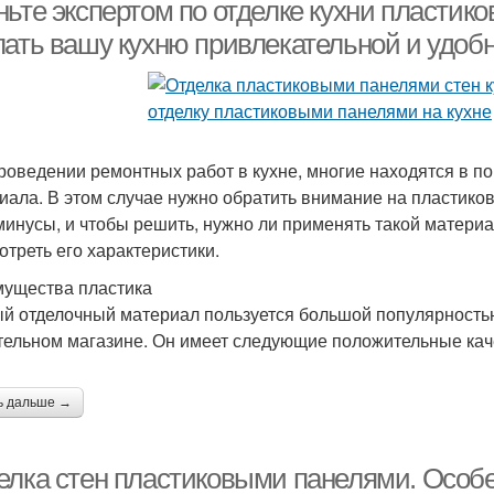
пластиковые панели
ньте экспертом по отделке кухни пластик
лать вашу кухню привлекательной и удоб
Панели в ванной
Панели без каркаса
Влаг
комнате
роведении ремонтных работ в кухне, многие находятся в по
иала. В этом случае нужно обратить внимание на пластиковы
Листовые панели
Панели из плит
Р
 минусы, и чтобы решить, нужно ли применять такой матери
отреть его характеристики.
ущества пластика
й отделочный материал пользуется большой популярностью
Панели в кабинете
Панели на стену
Пан
тельном магазине. Он имеет следующие положительные кач
ь дальше →
нели для внутренней
Деревянные панели
Р
отделки
елка стен пластиковыми панелями. Особе