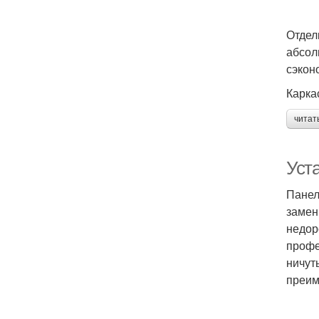
Отдел
абсол
сэкон
Карка
читат
Уст
Панел
замен
недор
профе
ничут
преим