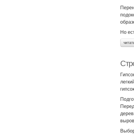
Перен
подок
образ
Но ес
читат
Стр
Гипсо
легки
гипсо
Подго
Перед
дерев
выров
Выбор