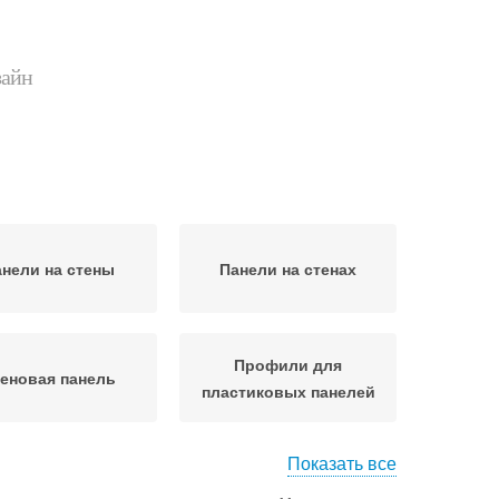
зайн
нели на стены
Панели на стенах
Профили для
еновая панель
пластиковых панелей
Показать все
отолочные панели
Панели к стене