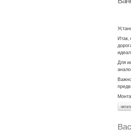
Ван
Устан
Итак,
дорог
идеал
Для и
анало
Важно
предв
Монта
читат
Вас