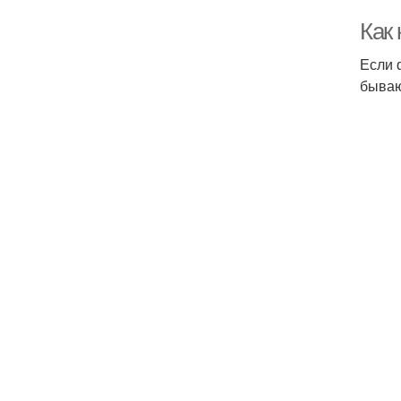
Как 
Если 
бываю