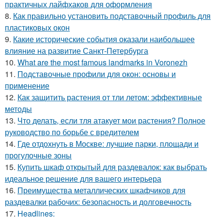
практичных лайфхаков для оформления
8.
Как правильно установить подставочный профиль для
пластиковых окон
9.
Какие исторические события оказали наибольшее
влияние на развитие Санкт-Петербурга
10.
What are the most famous landmarks in Voronezh
11.
Подставочные профили для окон: основы и
применение
12.
Как защитить растения от тли летом: эффективные
методы
13.
Что делать, если тля атакует мои растения? Полное
руководство по борьбе с вредителем
14.
Где отдохнуть в Москве: лучшие парки, площади и
прогулочные зоны
15.
Купить шкаф открытый для раздевалок: как выбрать
идеальное решение для вашего интерьера
16.
Преимущества металлических шкафчиков для
раздевалки рабочих: безопасность и долговечность
17.
Headlines: