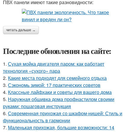
ПВХ панели имеют такие разновидности:
читать дальше →
Последние обновления на сайте:
1.
Сухая мойка двигателя паром: как работает
технология «сухого» пара
2.
Какие места подходят для семейного отдыха
3.
Сэкономь зимой: 17 практических советов
4.
Классные лайфхаки и советы для вашего дома
5.
Наружная обшивка дома профнастилом своими
руками: пошаговая инструкция
6.
Современная прихожая со шкафом-нишей: Стиль и
функциональность в гармонии
7.
Маленькая прихожая, большие возможности: 14