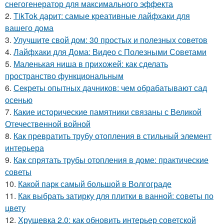
снегогенератор для максимального эффекта
2.
TikTok дарит: самые креативные лайфхаки для
вашего дома
3.
Улучшите свой дом: 30 простых и полезных советов
4.
Лайфхаки для Дома: Видео с Полезными Советами
5.
Маленькая ниша в прихожей: как сделать
пространство функциональным
6.
Секреты опытных дачников: чем обрабатывают сад
осенью
7.
Какие исторические памятники связаны с Великой
Отечественной войной
8.
Как превратить трубу отопления в стильный элемент
интерьера
9.
Как спрятать трубы отопления в доме: практические
советы
10.
Какой парк самый большой в Волгограде
11.
Как выбрать затирку для плитки в ванной: советы по
цвету
12.
Хрущевка 2.0: как обновить интерьер советской