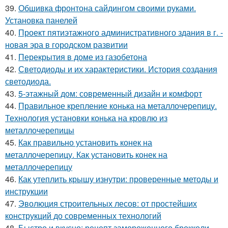
39.
Обшивка фронтона сайдингом своими руками.
Установка панелей
40.
Проект пятиэтажного административного здания в г. -
новая эра в городском развитии
41.
Перекрытия в доме из газобетона
42.
Светодиоды и их характеристики. История создания
светодиода.
43.
5-этажный дом: современный дизайн и комфорт
44.
Правильное крепление конька на металлочерепицу.
Технология установки конька на кровлю из
металлочерепицы
45.
Как правильно установить конек на
металлочерепицу. Как установить конек на
металлочерепицу
46.
Как утеплить крышу изнутри: проверенные методы и
инструкции
47.
Эволюция строительных лесов: от простейших
конструкций до современных технологий
48.
Быстро и вкусно: рецепт замороженного брокколи