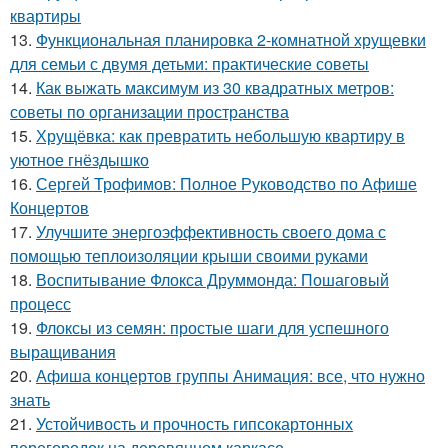
квартиры
13.
Функциональная планировка 2-комнатной хрущевки
для семьи с двумя детьми: практические советы
14.
Как выжать максимум из 30 квадратных метров:
советы по организации пространства
15.
Хрущёвка: как превратить небольшую квартиру в
уютное гнёздышко
16.
Сергей Трофимов: Полное Руководство по Афише
Концертов
17.
Улучшите энергоэффективность своего дома с
помощью теплоизоляции крыши своими руками
18.
Воспитывание Флокса Друммонда: Пошаговый
процесс
19.
Флоксы из семян: простые шаги для успешного
выращивания
20.
Афиша концертов группы Анимация: все, что нужно
знать
21.
Устойчивость и прочность гипсокартонных
перегородок на деревянном каркасе