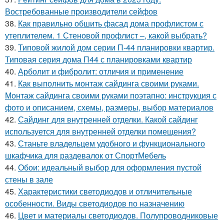
Востребованные производители сейфов
38.
Как правильно обшить фасад дома профлистом с
утеплителем. 1 Стеновой профлист –, какой выбрать?
39.
Типовой жилой дом серии П-44 планировки квартир.
Типовая серия дома П44 с планировками квартир
40.
Арболит и фибролит: отличия и применение
41.
Как выполнить монтаж сайдинга своими руками.
Монтаж сайдинга своими руками поэтапно: инструкция с
фото и описанием, схемы, размеры, выбор материалов
42.
Сайдинг для внутренней отделки. Какой сайдинг
используется для внутренней отделки помещения?
43.
Станьте владельцем удобного и функционального
шкафчика для раздевалок от СпортМебель
44.
Обои: идеальный выбор для оформления пустой
стены в зале
45.
Характеристики светодиодов и отличительные
особенности. Виды светодиодов по назначению
46.
Цвет и материалы светодиодов. Полупроводниковые