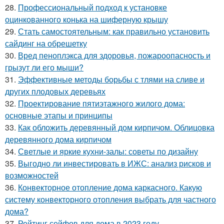
28.
Профессиональный подход к установке
оцинкованного конька на шиферную крышу
29.
Стать самостоятельным: как правильно установить
сайдинг на обрешетку
30.
Вред пеноплэкса для здоровья, пожароопасность и
грызут ли его мыши?
31.
Эффективные методы борьбы с тлями на сливе и
других плодовых деревьях
32.
Проектирование пятиэтажного жилого дома:
основные этапы и принципы
33.
Как обложить деревянный дом кирпичом. Облицовка
деревянного дома кирпичом
34.
Светлые и яркие кухни-залы: советы по дизайну
35.
Выгодно ли инвестировать в ИЖС: анализ рисков и
возможностей
36.
Конвекторное отопление дома каркасного. Какую
систему конвекторного отопления выбрать для частного
дома?
37.
Рейтинг сейфов для дома в 2023 году.