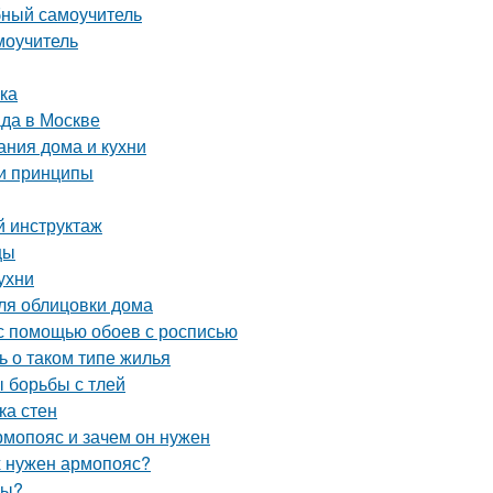
бный самоучитель
моучитель
лка
да в Москве
ания дома и кухни
 и принципы
й инструктаж
цы
ухни
ля облицовки дома
 с помощью обоев с росписью
ь о таком типе жилья
ы борьбы с тлей
ка стен
рмопояс и зачем он нужен
х нужен армопояс?
ды?