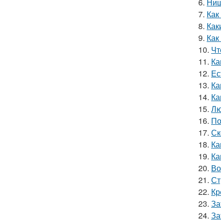
6.
Ниш
7.
Как
8.
Как
9.
Как
10.
Чт
11.
Ка
12.
Ес
13.
Ка
14.
Ка
15.
Лю
16.
По
17.
Ск
18.
Ка
19.
Ка
20.
Во
21.
Ст
22.
Кр
23.
За
24.
За