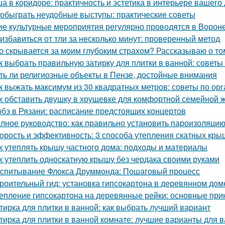
а в коридоре: практичность и эстетика в интерьере вашего
 обыграть неудобные выступы: практические советы
ие культурные мероприятия регулярно проводятся в Ворон
 избавиться от тли за несколько минут: проверенный метод
о скрывается за моим глубоким страхом? Рассказываю о том
к выбрать правильную затирку для плитки в ванной: советы
ть ли религиозные объекты в Пензе, достойные внимания
к выжать максимум из 30 квадратных метров: советы по ор
к обставить двушку в хрущевке для комфортной семейной 
бэ в Рязани: расписание предстоящих концертов
лное руководство: как правильно установить пароизоляцию
орость и эффективность: 3 способа утепления скатных кры
к утеплять крышу частного дома: подходы и материалы
к утеплить односкатную крышу без чердака своими руками
спитывание Флокса Друммонда: Пошаговый процесс
роительный гид: установка гипсокартона в деревянном дом
епление гипсокартона на деревянные рейки: основные при
тирка для плитки в ванной: как выбрать лучший вариант
тирка для плитки в ванной комнате: лучшие варианты для 