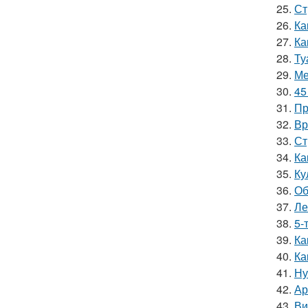
25.
Ст
26.
Ка
27.
Ка
28.
Ту
29.
Ме
30.
45
31.
Пр
32.
Вр
33.
Ст
34.
Ка
35.
Ку
36.
Об
37.
Ле
38.
5-
39.
Ка
40.
Ка
41.
Ну
42.
Ар
43.
Ви