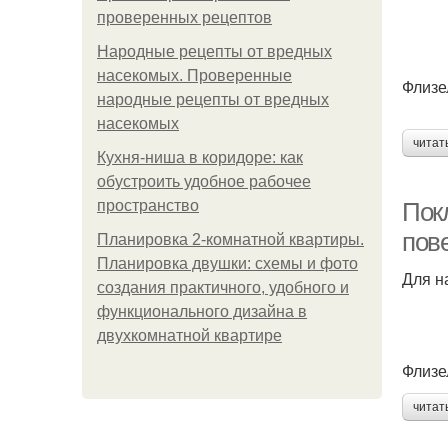
проверенных рецептов
Народные рецепты от вредных
насекомых. Проверенные
Флизе
народные рецепты от вредных
насекомых
читат
Кухня-ниша в коридоре: как
обустроить удобное рабочее
пространство
Покл
пов
Планировка 2-комнатной квартиры.
Планировка двушки: схемы и фото
Для н
создания практичного, удобного и
функционального дизайна в
двухкомнатной квартире
Флизе
читат