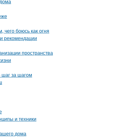
 дома
еже
, чего боюсь как огня
 и рекомендации
ганизации пространства
жизни
 шаг за шагом
ш
е
нципы и техники
вашего дома