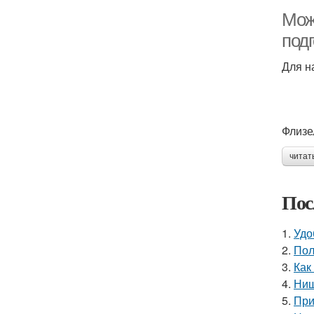
Мож
под
Для н
Флизе
читат
Пос
1.
Удо
2.
Пол
3.
Как
4.
Ниш
5.
При