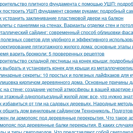
роительство плитного фундамента с помощью УШП: подро
к построить УШП фундамент своими руками: подробный са
к устранить заклинивание пластиковой двери на балкон
алеты с панелями на стенах. Варианты отделки стен и пото
таллический сайдинг: современный способ облицовки фаса
 полезных советов для удобного и эффективного использов
оектирование пятиэтажного жилого дома: основные этапы
емя варить брокколи: 5 проверенных рецептов
роительство складной лестницы на конек крыши: подробны
к выбрать и установить конек для крыши из металлочерепи
линарные секреты: 10 простых и полезных лайфхаков для к
лицовка кирпичом деревянного дома. Основные причины д
с на стене: создание уютной атмосферы в вашей квартире
ти этажный одноподъездный жилой дом: все, что нужно знат
к избавиться от тли на садовых деревьях. Народные метод
к обшить дом виниловым сайдингом Технониколь. Подготов
жен ли армопояс под деревянные перекрытия. Что такое а
мопояс под деревянные балки перекрытия. В каких случая
ды и типы светодиодов. Что представляют собой светодио