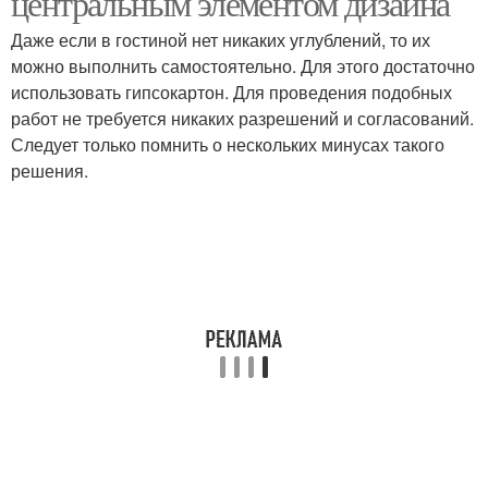
центральным элементом дизайна
Даже если в гостиной нет никаких углублений, то их
можно выполнить самостоятельно. Для этого достаточно
использовать гипсокартон. Для проведения подобных
Каркасы для ниш
Ниши в стенах
работ не требуется никаких разрешений и согласований.
Следует только помнить о нескольких минусах такого
решения.
Ниши по назначению
Ниша для камина
Натуральная ниша
Лишние ниши
Ниши в квартире
Решения для ниш