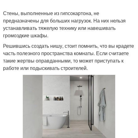
Стены, выполненные из гипсокартона, не
предназначены для больших нагрузок. На них нельзя
Идеи для ниш
Ниша в комнате
устанавливать тяжелую технику или навешивать
громоздкие шкафы.
Решившись создать нишу, стоит помнить, что вы крадете
часть полезного пространства комнаты. Если считаете
Зеркала на стене
Декоративные ниши
такие жертвы оправданными, то может приступать к
работе или подыскивать строителей.
Стен под роспись
Рисунки на стенах
Стены под нанесение
Рисунки на стене