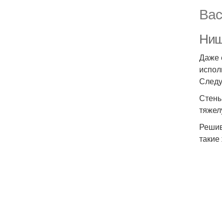
Вас
Ниш
Даже 
испол
Следу
Стены
тяжел
Решив
такие