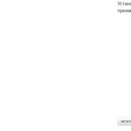
Устан
преим
читат