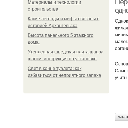
Пер
Материалы и технологии
одн
строительства
Какие легенды и мифы связаны с
Однок
историей Архангельска
жилая
миним
Высота панельного 5 этажного
малог
дома.
орган
Утепленная шведская плита шаг за
шагом: инструкция по установке
Основ
Свет в конце туалета: как
Самое
избавиться от неприятного запаха
учиты
читат