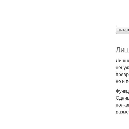
читат
Лиш
Лишни
ненуж
превр
но и 
Функц
Одним
полка
разме