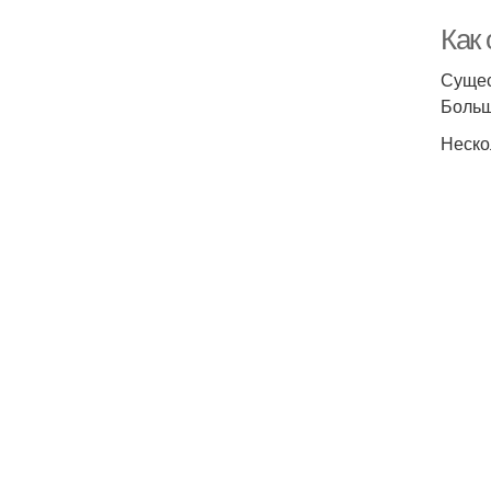
Как
Сущес
Больш
Неско