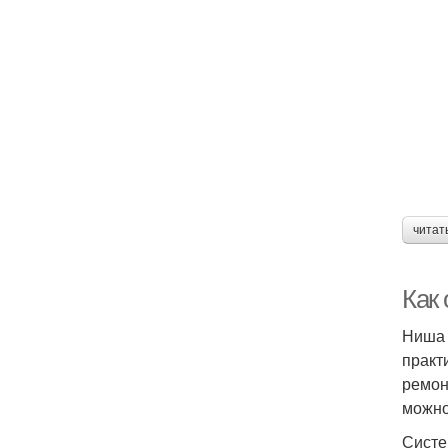
читат
Как
Ниша 
практ
ремон
можно
Систе