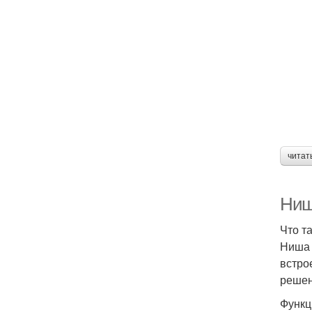
читат
Ниш
Что т
Ниша 
встро
решен
Функц