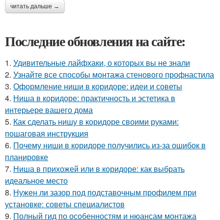
читать дальше →
Последние обновления на сайте:
1.
Удивительные лайфхаки, о которых вы не знали
2.
Узнайте все способы монтажа стенового профнастила
3.
Оформление ниши в коридоре: идеи и советы
4.
Ниша в коридоре: практичность и эстетика в
интерьере вашего дома
5.
Как сделать нишу в коридоре своими руками:
пошаговая инструкция
6.
Почему ниши в коридоре получились из-за ошибок в
планировке
7.
Ниша в прихожей или в коридоре: как выбрать
идеальное место
8.
Нужен ли зазор под подставочным профилем при
установке: советы специалистов
9.
Полный гид по особенностям и нюансам монтажа