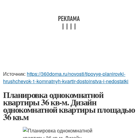
Источник:
https://360doma.ru/novosti/tipovye-planirovki-
hrushchevok-1-komnatnyh-kvartir-dostoinstva-i-nedostatki
Планировка однокомнатной
квартиры 36 кв-м. Дизайн
однокомнатной квартиры площадью
36 кв.м