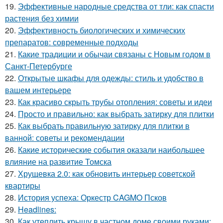
19.
Эффективные народные средства от тли: как спасти
растения без химии
20.
Эффективность биологических и химических
препаратов: современные подходы
21.
Какие традиции и обычаи связаны с Новым годом в
Санкт-Петербурге
22.
Открытые шкафы для одежды: стиль и удобство в
вашем интерьере
23.
Как красиво скрыть трубы отопления: советы и идеи
24.
Просто и правильно: как выбрать затирку для плитки
25.
Как выбрать правильную затирку для плитки в
ванной: советы и рекомендации
26.
Какие исторические события оказали наибольшее
влияние на развитие Томска
27.
Хрущевка 2.0: как обновить интерьер советской
квартиры
28.
История успеха: Оркестр CAGMO Псков
29.
Headlines:
30.
Как утеплить крышу в частном доме своими руками: