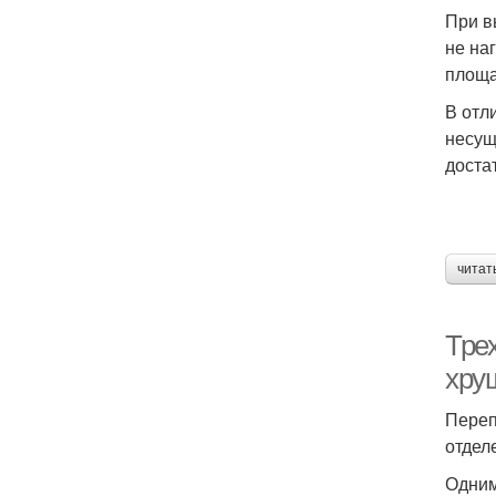
При в
не на
площа
В отл
несущ
доста
читат
Тре
хру
Переп
отдел
Одним