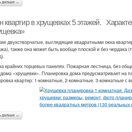
ь дальше →
н квартир в хрущевках 5 этажей. Характ
ущевка»
ие двухстворчатые, выглядящие квадратными окна квартир,
ажа), также она может быть вообще плоской и без чердака (т
).
на крайних торцевых панелях. Пожарная лестница, без общ
 дома «хрущевки». Планировка дома предусматривает на п
ровка квартир: 1-комнатные, 2-комнатные. 3-комнатные с в
ь дальше →