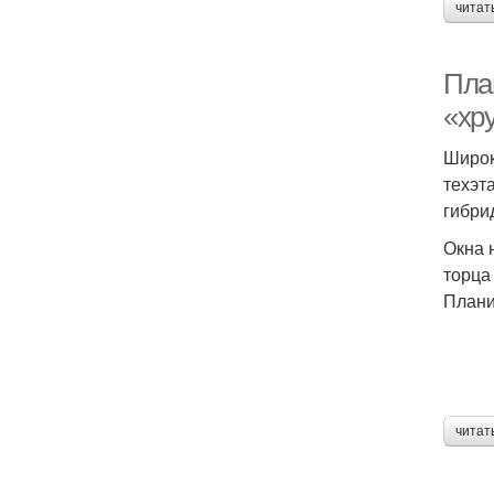
читат
Пла
«хр
Широк
техэт
гибрид
Окна 
торца
Плани
читат