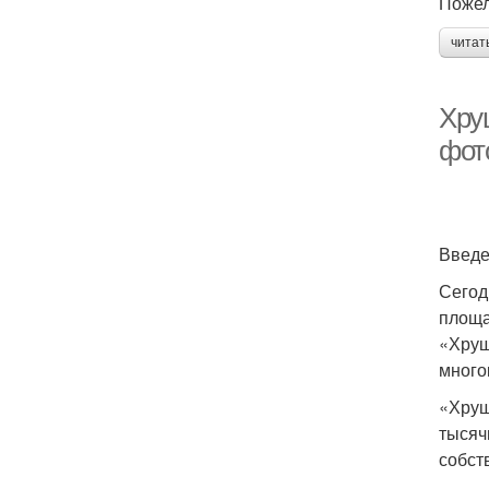
Пожел
читат
Хру
фот
Введ
Сегод
площа
«Хрущ
много
«Хрущ
тысяч
собст