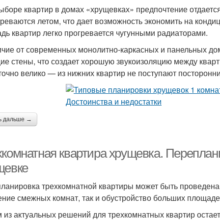
ыборе квартир в домах «хрущевках» предпочтение отдается 
греваются летом, что дает возможность экономить на конд
дь квартир легко прогревается чугунными радиаторами.
ичие от современных монолитно-каркасных и панельных до
ие стены, что создает хорошую звукоизоляцию между квар
точно велико — из нижних квартир не поступают посторонни
ь дальше →
хкомнатная квартира хрущевка. Переплан
щевке
ланировка трехкомнатной квартиры может быть проведен
ение смежных комнат, так и обустройство больших площадей
 из актуальных решений для трехкомнатных квартир остает