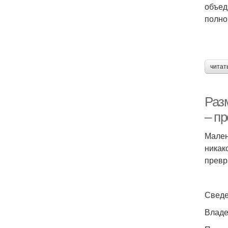
объед
полно
читат
Раз
– п
Мален
никак
превр
Сведе
Владе