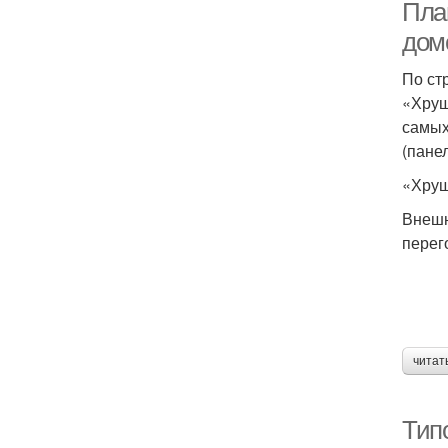
Пла
домо
По ст
«Хрущ
самых
(пане
«Хрущ
Внешн
перег
читат
Тип