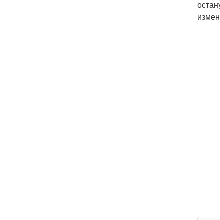
остан
измен