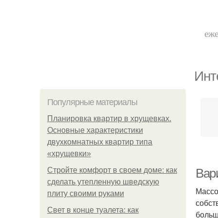
еже
Инт
Популярные материалы
Планировка квартир в хрущевках.
Основные характеристики
двухкомнатных квартир типа
«хрущевки»
Стройте комфорт в своем доме: как
Вар
сделать утепленную шведскую
Массо
плиту своими руками
собст
Свет в конце туалета: как
больш