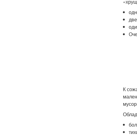
«хрущ
одн
две
оди
Оче
К сож
мален
мусор
Облад
бол
тих