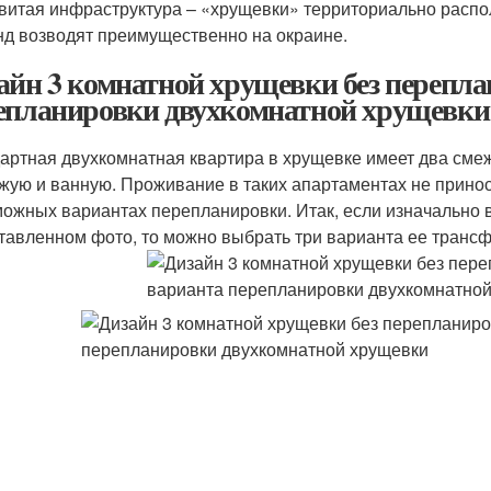
витая инфраструктура – «хрущевки» территориально распол
д возводят преимущественно на окраине.
айн 3 комнатной хрущевки без перепла
епланировки двухкомнатной хрущевки
артная двухкомнатная квартира в хрущевке имеет два смеж
жую и ванную. Проживание в таких апартаментах не принос
можных вариантах перепланировки. Итак, если изначально 
тавленном фото, то можно выбрать три варианта ее транс