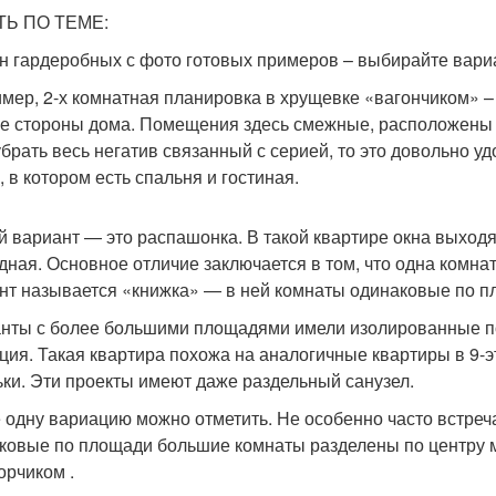
ТЬ ПО ТЕМЕ:
н гардеробных с фото готовых примеров – выбирайте вариа
мер, 2-х комнатная планировка в хрущевке «вагончиком» – 
е стороны дома. Помещения здесь смежные, расположены дру
убрать весь негатив связанный с серией, то это довольно уд
, в котором есть спальня и гостиная.
й вариант — это распашонка. В такой квартире окна выходя
дная. Основное отличие заключается в том, что одна комн
нт называется «книжка» — в ней комнаты одинаковые по пл
нты с более большими площадями имели изолированные п
ция. Такая квартира похожа на аналогичные квартиры в 9-
ьки. Эти проекты имеют даже раздельный санузел.
 одну вариацию можно отметить. Не особенно часто встреч
ковые по площади большие комнаты разделены по центру м
орчиком .