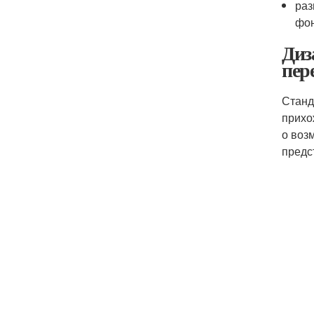
раз
фон
Диз
пер
Станд
прихо
о воз
предс