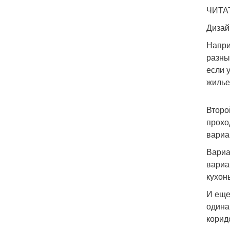
ЧИТА
Дизай
Напри
разны
если 
жилье
Второ
прохо
вариа
Вариа
вариа
кухон
И еще
одина
корид