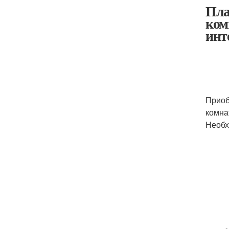
Пла
ком
инт
Приоб
комна
Необх