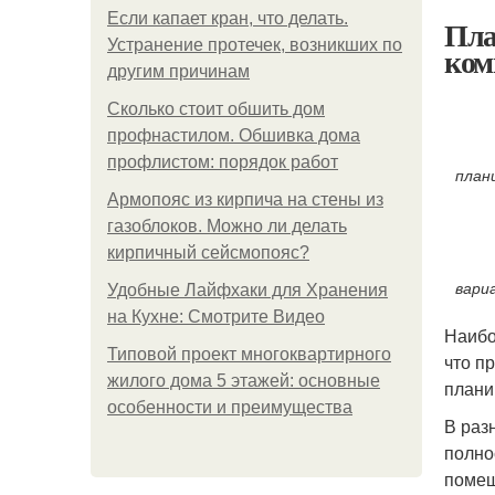
Если капает кран, что делать.
Пла
Устранение протечек, возникших по
ком
другим причинам
Сколько стоит обшить дом
профнастилом. Обшивка дома
профлистом: порядок работ
план
Армопояс из кирпича на стены из
газоблоков. Можно ли делать
кирпичный сейсмопояс?
вари
Удобные Лайфхаки для Хранения
на Кухне: Смотрите Видео
Наибо
Типовой проект многоквартирного
что п
жилого дома 5 этажей: основные
плани
особенности и преимущества
В раз
полно
помещ