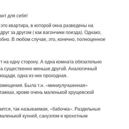
нт для себя!
это квартира, в которой окна разведены на
г за другом ( как вагончики поезда). Однако,
обно. В любом случае, это, конечно, полноценное
т на одну сторону. А одна комната обязательно
ата существенно меньше другой. Аналогичный
ощади, одна из них проходная.
омещения. Была т.н. «миниулучшенная»
этажках, кроме очень маленькой хрущевской
ается, так называемая, «бабочка». Раздельные
аленькой кухней, санузлом и крохотным