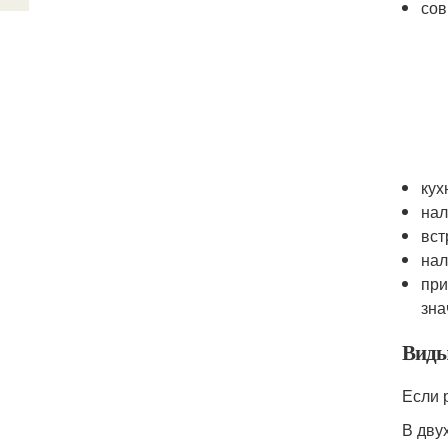
сов
кух
нал
вст
нал
при
зна
Виды
Если 
В дву