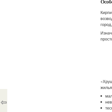
Особ
Кирпи
возво
город
Изнач
прост
«Хрущ
жилья
мал
⇦
нев
тес