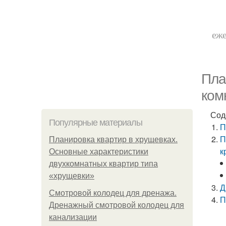
еже
Пла
ком
Сод
Популярные материалы
П
П
Планировка квартир в хрущевках.
к
Основные характеристики
двухкомнатных квартир типа
«хрущевки»
Д
Смотровой колодец для дренажа.
П
Дренажный смотровой колодец для
канализации