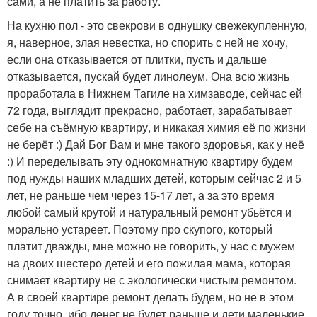
сами, а не платить за работу.
На кухню пол - это свекрови в однушку свежекупленную,
я, наверное, злая невестка, но спорить с ней не хочу,
если она отказывается от плитки, пусть и дальше
отказывается, пускай будет линолеум. Она всю жизнь
проработала в Нижнем Тагиле на химзаводе, сейчас ей
72 года, выглядит прекрасно, работает, зарабатывает
себе на съёмную квартиру, и никакая химия её по жизни
не берёт :) Дай Бог Вам и мне такого здоровья, как у неё
:) И переделывать эту однокомнатную квартиру будем
под нужды наших младших детей, которым сейчас 2 и 5
лет, не раньше чем через 15-17 лет, а за это время
любой самый крутой и натуральный ремонт убьётся и
морально устареет. Поэтому про скупого, который
платит дважды, мне можно не говорить, у нас с мужем
на двоих шестеро детей и его пожилая мама, которая
снимает квартиру не с экологически чистым ремонтом.
А в своей квартире ремонт делать будем, но не в этом
году точно, ибо денег не будет раньше и дети маленькие