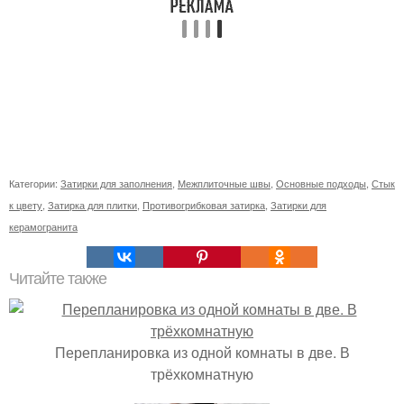
Категории:
Затирки для заполнения
,
Межплиточные швы
,
Основные подходы
,
Стык
к цвету
,
Затирка для плитки
,
Противогрибковая затирка
,
Затирки для
керамогранита
Читайте также
Перепланировка из одной комнаты в две. В
трёхкомнатную