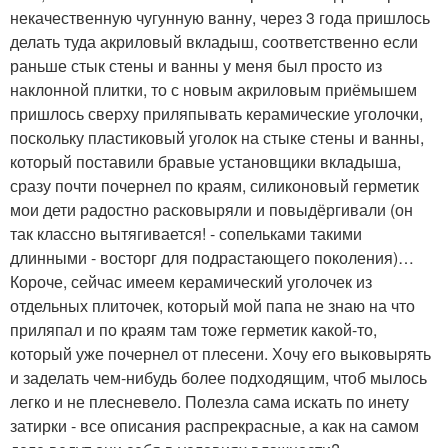
некачественную чугунную ванну, через 3 года пришлось
делать туда акриловый вкладыш, соответственно если
раньше стык стены и ванны у меня был просто из
наклонной плитки, то с новым акриловым приёмышем
пришлось сверху приляпывать керамические уголочки,
поскольку пластиковый уголок на стыке стены и ванны,
который поставили бравые установщики вкладыша,
сразу почти почернел по краям, силиконовый герметик
мои дети радостно расковыряли и повыдёргивали (он
так классно вытягивается! - сопельками такими
длинными - восторг для подрастающего поколения)…
Короче, сейчас имеем керамический уголочек из
отдельных плиточек, который мой папа не знаю на что
приляпал и по краям там тоже герметик какой-то,
который уже почернел от плесени. Хочу его выковырять
и заделать чем-нибудь более подходящим, чтоб мылось
легко и не плесневело. Полезла сама искать по инету
затирки - все описания распрекрасные, а как на самом