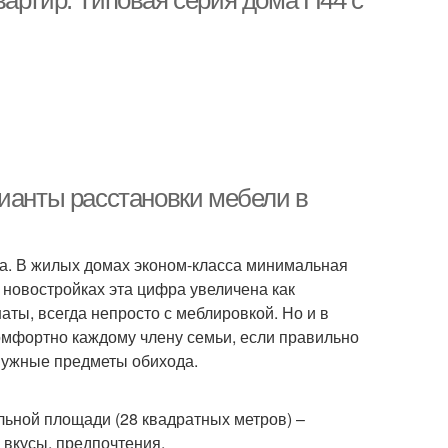
артир. Типовая серия дома П44 с
рианты расстановки мебели в
ва. В жилых домах эконом-класса минимальная
 новостройках эта цифра увеличена как
аты, всегда непросто с меблировкой. Но и в
омфортно каждому члену семьи, если правильно
 нужные предметы обихода.
ьной площади (28 квадратных метров) –
 вкусы, предпочтения.