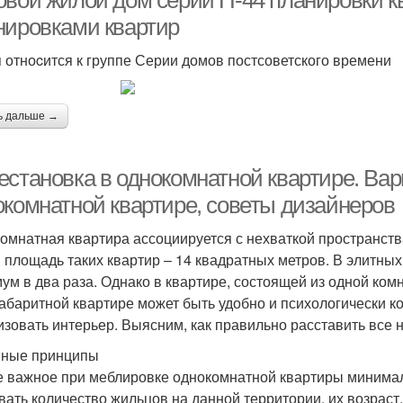
овой жилой дом серии П-44 планировки кв
нировками квартир
 отноcится к группе Серии домов постсоветского времени
ь дальше →
естановка в однокомнатной квартире. Ва
окомнатной квартире, советы дизайнеров
омнатная квартира ассоциируется с нехваткой пространст
 площадь таких квартир – 14 квадратных метров. В элитных
ум в два раза. Однако в квартире, состоящей из одной комн
абаритной квартире может быть удобно и психологически к
изовать интерьер. Выясним, как правильно расставить все
ные принципы
 важное при меблировке однокомнатной квартиры минимал
вать количество жильцов на данной территории, их возраст,