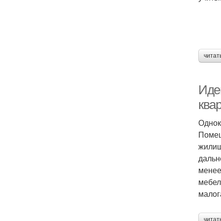
читат
Иде
ква
Однок
Помещ
жилищ
дальн
менее
мебел
малог
читат