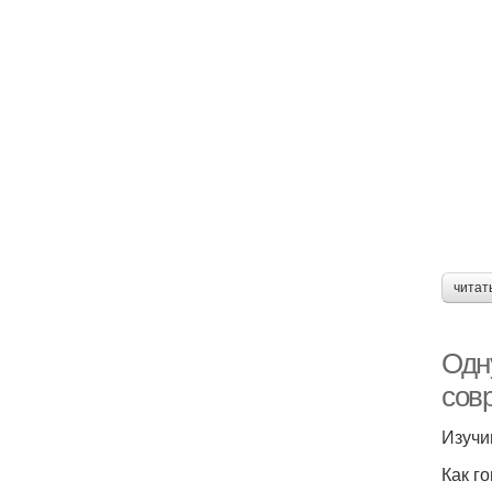
читат
Одн
сов
Изучи
Как г