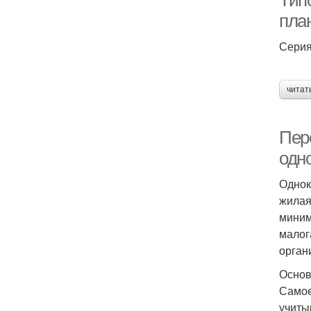
Тип
пла
Серия
читат
Пер
одн
Однок
жилая
миним
малог
орган
Основ
Самое
учиты