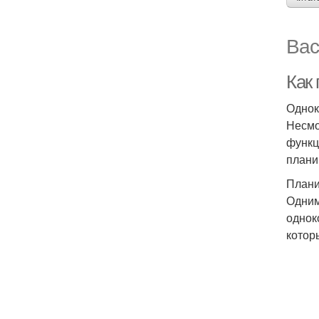
Вас
Как
Однок
Несмо
функц
плани
Плани
Одним
однок
котор