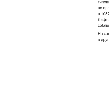
типов
во вр
в 195
Лифто
соблю
На са
в дру