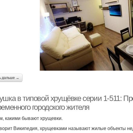
ь дальше →
ушка в типовой хрущёвке серии 1-511: П
ременного городского жителя
м, какими бывают хрущевки.
оворит Википедия, хрущевками называют жилые объекты не