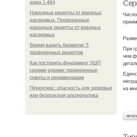
Сер
дома 1-464
Народные рецепты от вредных
Число
насекомых. Проверенные
преим
народные рецепты от вредных
насекомых
Разме
Время варить брокколи: 5
При г
проверенных рецептов
чем ф
детал
Как построить фундамент УШП
своими руками: проверенные
Единс
советы и рекомендации
несущ
на мн
Пеноплекс: опасность для здоровья
или безопасная альтернатива
читат