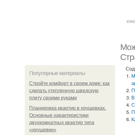
еже
Мож
Стр
Сод
Популярные материалы
М
а
Стройте комфорт в своем доме: как
П
сделать утепленную шведскую
В
плиту своими руками
С
Планировка квартир в хрущевках.
П
Основные характеристики
К
двухкомнатных квартир типа
«хрущевки»