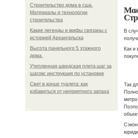
Строительство дома в сша.
Мож
Материалы и технологии
Стр
строительства
В слу
Какие легенды и мифы связаны с
получ
историей Архангельска
Как и
Высота панельного 5 этажного
покуп
дома.
Утепленная шведская плита шаг за
шагом: инструкция по установке
Так д
Свет в конце туалета: как
Полно
избавиться от неприятного запаха
метро
Поэто
объек
Сэкон
юриди