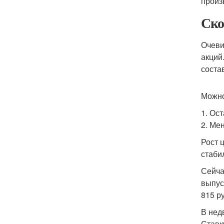
произ
Ско
Очеви
акций
соста
Можно
1. Ос
2. Ме
Рост 
стаби
Сейча
выпус
815 ру
В нед
Ставк