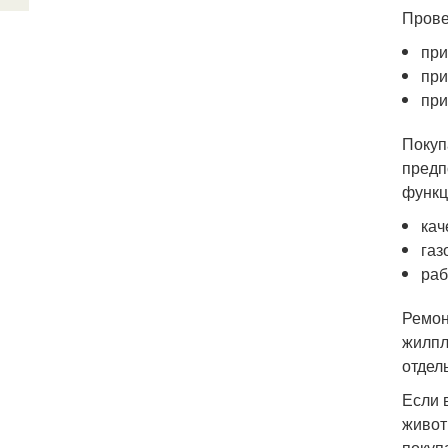
Прове
при
при
при
Покуп
предп
функц
кач
газ
раб
Ремон
жилпл
отдел
Если 
живот
покуп