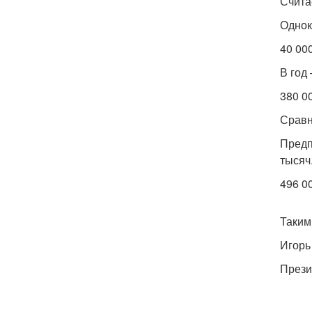
Счит
Однок
40 00
В год
380 00
Срав
Предп
тысяч
496 0
Таким
Игорь
Прези