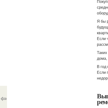
Покуп
средн
обору
Я бы 
будущ
кварт
Если 
рассм
Таких
дома,
В год
Если 
недор
Выг
⇦
рем