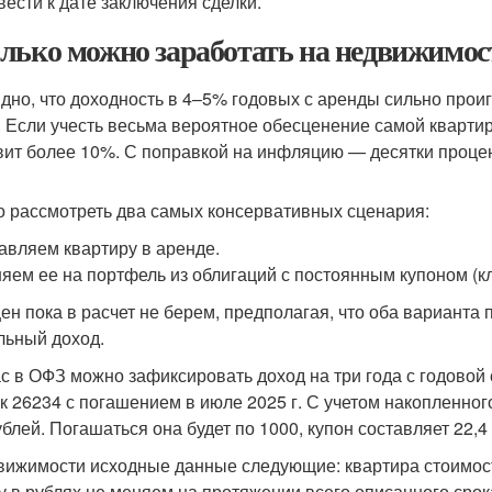
вести к дате заключения сделки.
лько можно заработать на недвижимост
дно, что доходность в 4–5% годовых с аренды сильно прои
. Если учесть весьма вероятное обесценение самой квартиры
вит более 10%. С поправкой на инфляцию — десятки проце
 рассмотреть два самых консервативных сценария:
тавляем квартиру в аренде.
няем ее на портфель из облигаций с постоянным купоном (к
цен пока в расчет не берем, предполагая, что оба вариант
льный доход.
с в ОФЗ можно зафиксировать доход на три года с годовой 
к 26234 с погашением в июле 2025 г. С учетом накопленног
блей. Погашаться она будет по 1000, купон составляет 22,4 
вижимости исходные данные следующие: квартира стоимость
у в рублях не меняем на протяжении всего описанного срок