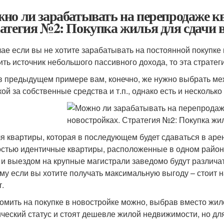
но ли зарабатывать на перепродаже кв
атегия №2: Покупка жилья для сдачи в
чае если вы не хотите зарабатывать на постоянной покупке
ить источник небольшого пассивного дохода, то эта стратег
 в предыдущем примере вам, конечно, же нужно выбрать меж
кой за собственные средства и т.п., однако есть и нескольк
ля квартиры, которая в последующем будет сдаваться в ар
стью идентичные квартиры, расположенные в одном районе 
 и выездом на крупные магистрали заведомо будут различа
му если вы хотите получать максимальную выгоду – стоит н
т.
омить на покупке в новостройке можно, выбрав вместо жи
ческий статус и стоят дешевле жилой недвижимости, но для