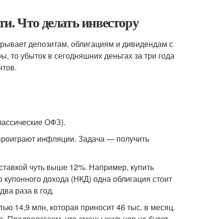
и. Что делать инвестору
грывает депозитам, облигациям и дивидендам с
, то убыток в сегодняшних деньгах за три года
нтов.
лассические ОФЗ).
а проиграют инфляции. Задача — получить
ставкой чуть выше 12%. Например, купить
о купонного дохода (НКД) одна облигация стоит
два раза в год.
ю 14,9 млн, которая приносит 46 тыс. в месяц.
а. Предполагаем, что смены жильцов не будет,