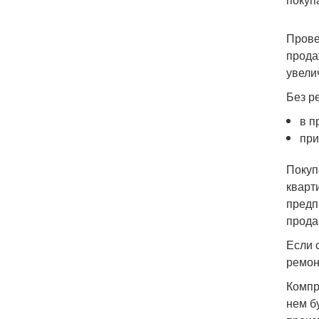
Прове
прода
увели
Без р
в п
при
Покуп
кварт
предп
прода
Если 
ремон
Компр
нем б