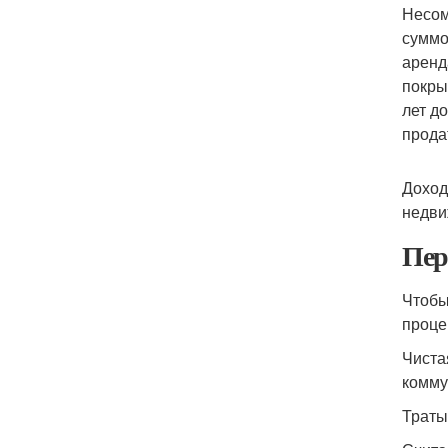
Несом
суммо
аренд
покры
лет д
прода
Доход
недви
Пер
Чтобы
проце
Чиста
комму
Траты