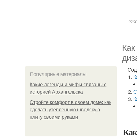
еже
Как
диз
Сод
Популярные материалы
К
Какие легенды и мифы связаны с
С
историей Архангельска
К
Стройте комфорт в своем доме: как
сделать утепленную шведскую
плиту своими руками
Как