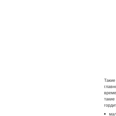
Такие
главн
време
такие
горди
мал