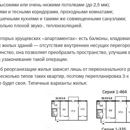
ысокими или очень низкими потолками (до 2,5 мм);
ими и тесными коридорами, проходными комнатами;
шечными кухнями и такими же совмещенными санузлами;
ольно плохой звуко-, теплоизоляцией.
оторых хрущевских «апартаментах» есть балконы, кладовки 
х жилых зданий — отсутствие внутренних несущих перегор
инство, она позволяет преобразить пространство, улучшив в
а узаконивание такой операции.
б реорганизации жилья зависит лишь от первоначального
несколько типов таких квартир, поэтому перепланировка 3-
е будет своя. Типичные варианты жилья: