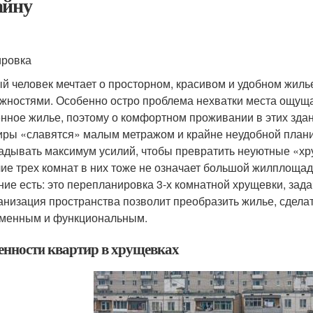
айну
ровка
й человек мечтает о просторном, красивом и удобном жилье
жностями. Особенно остро проблема нехватки места ощущае
нное жилье, поэтому о комфортном проживании в этих здан
иры «славятся» малым метражом и крайне неудобной план
адывать максимум усилий, чтобы превратить неуютные «хр
ие трех комнат в них тоже не означает большой жилплощад
ние есть: это перепланировка 3-х комнатной хрущевки, зад
анизация пространства позволит преобразить жилье, сдела
менным и функциональным.
енности квартир в хрущевках