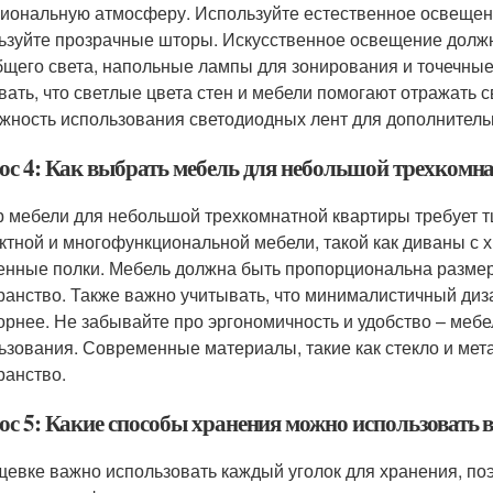
иональную атмосферу. Используйте естественное освещение
ьзуйте прозрачные шторы. Искусственное освещение долж
бщего света, напольные лампы для зонирования и точечные
вать, что светлые цвета стен и мебели помогают отражать с
жность использования светодиодных лент для дополнительн
ос 4: Как выбрать мебель для небольшой трехкомн
 мебели для небольшой трехкомнатной квартиры требует т
ктной и многофункциональной мебели, такой как диваны с
енные полки. Мебель должна быть пропорциональна размер
ранство. Также важно учитывать, что минималистичный диз
орнее. Не забывайте про эргономичность и удобство – меб
ьзования. Современные материалы, такие как стекло и мета
ранство.
ос 5: Какие способы хранения можно использовать 
щевке важно использовать каждый уголок для хранения, п