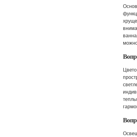
Основ
функц
хруще
внима
ванна
можно
Вопр
Цвето
прост
светл
индив
теплы
гармо
Вопр
Освещ