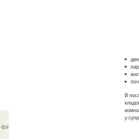
две
пар
жил
поч
В пос
кладо
комна
у суп
⇦