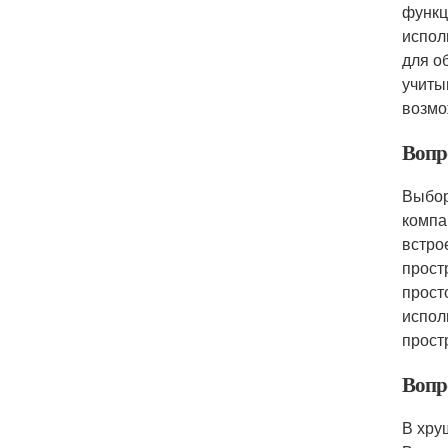
функц
испол
для о
учиты
возмо
Вопр
Выбор
компа
встро
прост
прост
испол
прост
Вопр
В хру