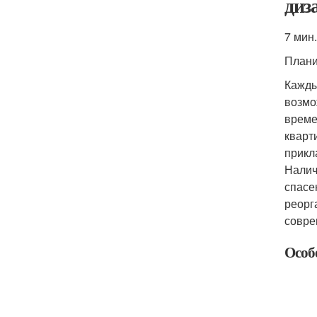
диз
7 мин.
Плани
Кажды
возмо
време
кварт
прикл
Налич
спасе
реорг
совре
Особ