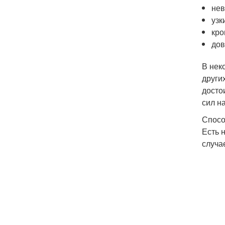
нев
узк
кро
дов
В нек
други
досто
сил н
Спосо
Есть 
случа