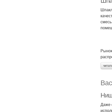
Шпа
Шпакл
качес
смесь
помещ
Рынок
распр
читат
Вас
Ниш
Даже 
испол