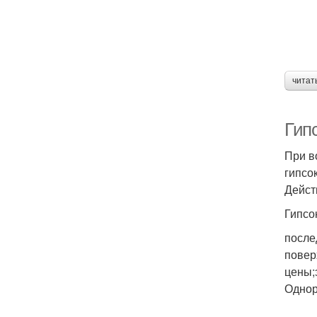
читат
Гип
При в
гипсо
Дейст
Гипсо
после
повер
цены;
Однор