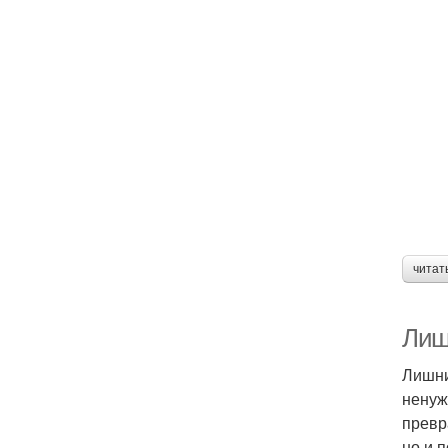
читат
Лиш
Лишни
ненуж
превр
но и 