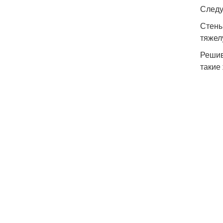
Следу
Стены
тяжел
Решив
такие