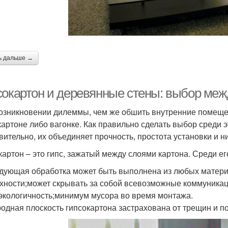
ь дальше →
сокартон и деревянные стены: выбор ме
озникновении дилеммы, чем же обшить внутренние помещен
картоне либо вагонке. Как правильно сделать выбор среди э
вительно, их объединяет прочность, простота установки и н
картон – это гипс, зажатый между слоями картона. Среди е
дующая обработка может быть выполнена из любых матери
хности;может скрывать за собой всевозможные коммуникаци
экологичность;минимум мусора во время монтажа.
одная плоскость гипсокартона застрахована от трещин и п