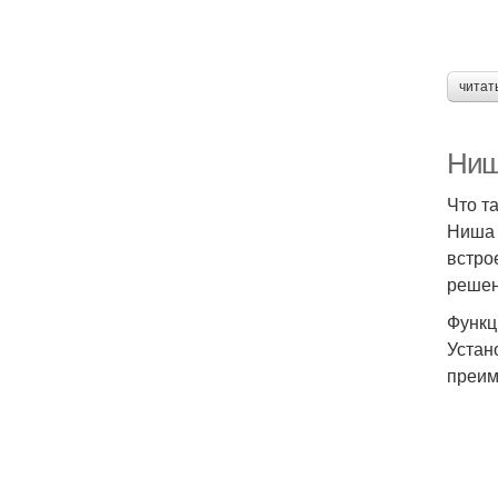
читат
Ниш
Что т
Ниша 
встро
решен
Функц
Устан
преим