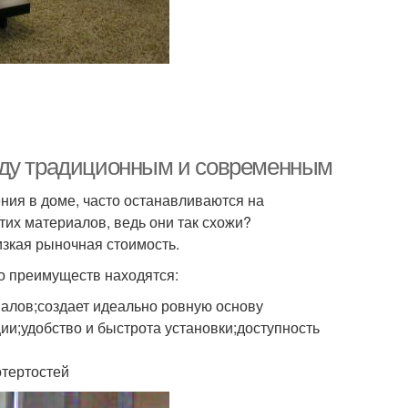
жду традиционным и современным
ия в доме, часто останавливаются на
тих материалов, ведь они так схожи?
изкая рыночная стоимость.
го преимуществ находятся:
алов;создает идеально ровную основу
и;удобство и быстрота установки;доступность
отертостей